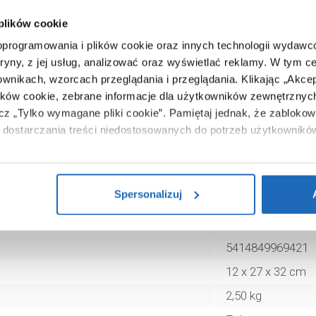
 plików cookie
 oprogramowania i plików cookie oraz innych technologii wydaw
tryny, z jej usług, analizować oraz wyświetlać reklamy.
W tym ce
Ariston
ownikach, wzorcach przeglądania i przeglądania.
Klikając „Akce
ików cookie, zebrane informacje dla użytkowników zewnętrznych
Aures
ącz „Tylko wymagane pliki cookie”.
Pamiętaj jednak, że zablokowa
3195218
dostarczania treści niedostosowanych do potrzeb użytkownikó
elektryczny
i na temat plików plików cookie, kliknij „Ustawienia plików cook
jednofazowy
ików cookie i tego, dlaczego ich przepisy, przejdź do zakładu „I
Spersonalizuj
7
0.4 l
5414849969421
12 x 27 x 32 cm
2,50 kg