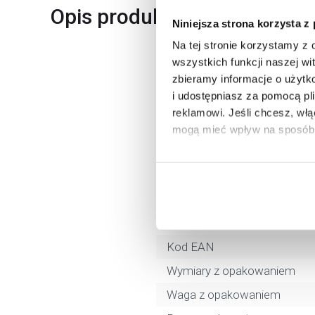
Opis produktu
Niniejsza strona korzysta z
Na tej stronie korzystamy z
wszystkich funkcji naszej wi
Marka
zbieramy informacje o użytk
i udostępniasz za pomocą pl
Seria
reklamowi.
Jeśli chcesz, wł
Nr katalogowy
mogą mieć wpływ na sposób 
Rodzaj
Aby uzyskać więcej informacj
Typ (elektryczny)
więcej informacji na temat pl
Moc (kW)
Pojemność
Kod EAN
Wymiary z opakowaniem
Waga z opakowaniem