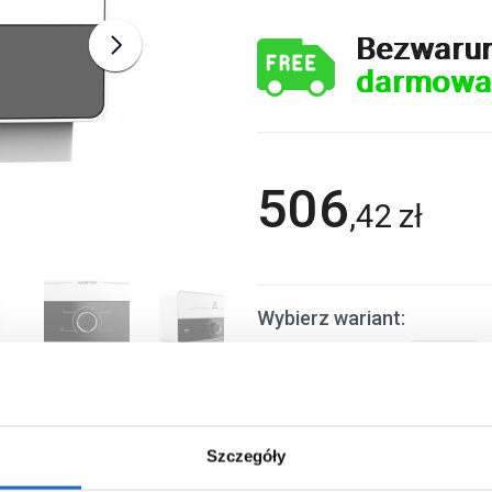
Bezwaru
darmowa
506
,
42
zł
Wybierz wariant:
Moc (kW)
7
Chcesz zamówić telefonicznie?
Szczegóły