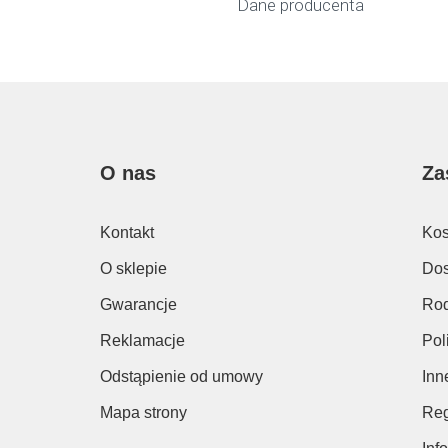
Dane producenta
O nas
Za
Kontakt
Kos
O sklepie
Dos
Gwarancje
Rod
Reklamacje
Pol
Odstąpienie od umowy
Inn
Mapa strony
Reg