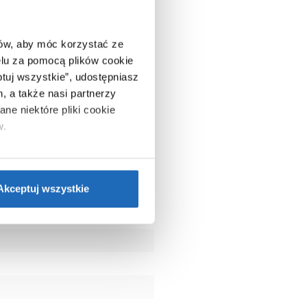
ców, aby móc korzystać ze
lu za pomocą plików cookie
ptuj wszystkie”, udostępniasz
, a także nasi partnerzy
ne niektóre pliki cookie
w.
ie”.
Jeśli chcesz uzyskać
nformacje o plikach cookie”.
Akceptuj wszystkie