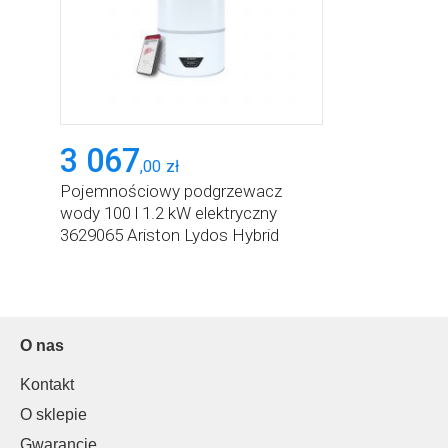
3 067
,
00
zł
Pojemnościowy podgrzewacz
wody 100 l 1.2 kW elektryczny
3629065 Ariston Lydos Hybrid
O nas
Kontakt
O sklepie
Gwarancje