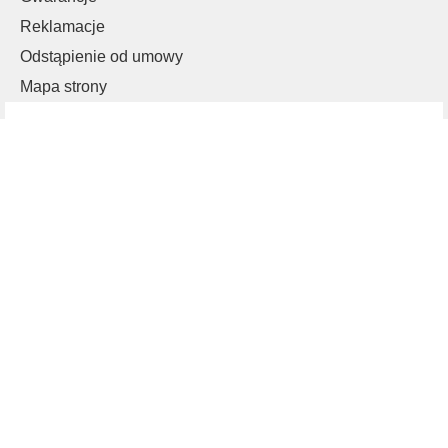
Reklamacje
Odstąpienie od umowy
Mapa strony
Informacja o sklepie
Telefon: 61 899 55 90
sklep@mlazienka.pl
E-mail:
mlazienka.pl
ul. Składowa 17
62-023 Jaryszki k.Poznania
Zasady sprzedaży
Koszty dostaw
Dostępność i terminy dostaw
Rodzaje płatności