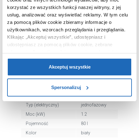
korzystać ze wszystkich funkcji naszej witryny, z jej
usług, analizować oraz wyświetlać reklamy.
W tym celu
Chcesz zamówić telefonicznie?
za pomocą plików cookie zbieramy informacje o
użytkownikach, wzorcach przeglądania i przeglądania.
Klikając „Akceptuj wszystkie”, udostępniasz i
OPIS PRODUKTU
udostępniasz za pomocą plików cookie, zebrane
informacje dla użytkowników zewnętrznych, a także nasi
partnerzy reklamowi.
Jeśli chcesz, włącz „Tylko
wymagane pliki cookie”.
Pamiętaj jednak, że
Akceptuj wszystkie
Marka
Ariston
zablokowane niektóre pliki cookie mogą mieć wpływ na
Seria
Lydos Hybrid
sposób dostarczania treści niedostosowanych do potrzeb
Nr katalogowy
3629064
Spersonalizuj
użytkowników.
Rodzaj
elektryczny
Aby uzyskać więcej informacji na temat plików plików
Typ (elektryczny)
jednofazowy
cookie, kliknij „Ustawienia plików cookie”.
Jeśli chcesz
Moc (kW)
1.2
uzyskać więcej informacji na temat plików cookie i tego,
Pojemność
80 l
dlaczego ich przepisy, przejdź do zakładu „Informacje o
Kolor
biały
plikach cookie”.