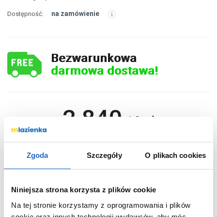
na zamówienie
Dostępność:
Bezwarunkowa
darmowa dostawa!
2 840
,
19
zł
DO KOSZYKA
Zgoda
Szczegóły
O plikach cookies
Niniejsza strona korzysta z plików cookie
Wybierz wariant:
Na tej stronie korzystamy z oprogramowania i plików
80
Pojemność
(l)
cookie oraz innych technologii wydawców, aby móc