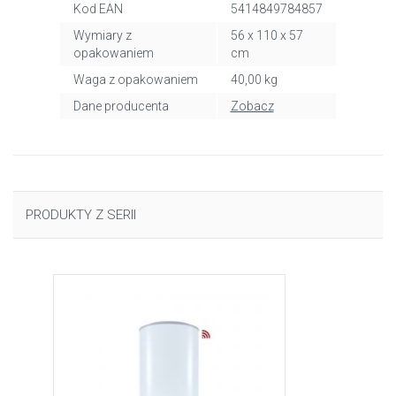
Kod EAN
5414849784857
Wymiary z
56 x 110 x 57
opakowaniem
cm
Waga z opakowaniem
40,00 kg
Dane producenta
Zobacz
PRODUKTY Z SERII