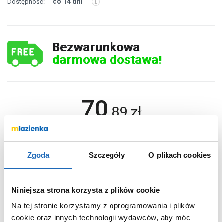
do 14 dni
Dostępność:
Bezwarunkowa
darmowa dostawa!
70
,
89
zł
DO KOSZYKA
Zgoda
Szczegóły
O plikach cookies
Chcesz zamówić telefonicznie?
Niniejsza strona korzysta z plików cookie
Na tej stronie korzystamy z oprogramowania i plików
cookie oraz innych technologii wydawców, aby móc