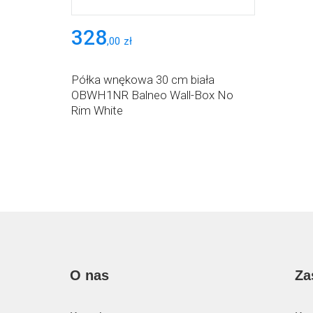
328
,
00
zł
Półka wnękowa 30 cm biała
OBWH1NR Balneo Wall-Box No
Rim White
O nas
Za