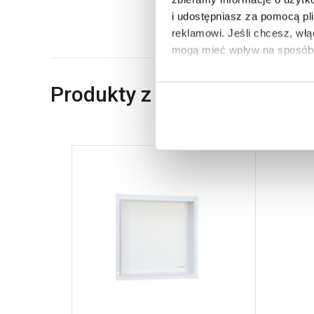
Dane producenta
i udostępniasz za pomocą pl
reklamowi.
Jeśli chcesz, wł
mogą mieć wpływ na sposób 
Aby uzyskać więcej informacj
Produkty z serii
więcej informacji na temat pl