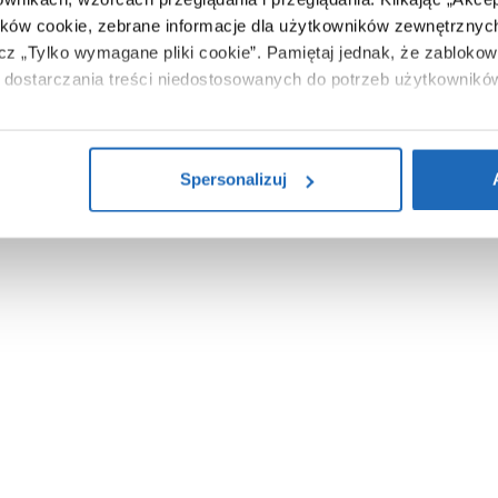
Zobacz
ików cookie, zebrane informacje dla użytkowników zewnętrznych
ącz „Tylko wymagane pliki cookie”.
Pamiętaj jednak, że zablokowa
dostarczania treści niedostosowanych do potrzeb użytkownikó
i na temat plików plików cookie, kliknij „Ustawienia plików cook
ików cookie i tego, dlaczego ich przepisy, przejdź do zakładu „I
Spersonalizuj