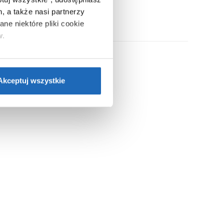
, a także nasi partnerzy
ne niektóre pliki cookie
w.
ie”.
Jeśli chcesz uzyskać
nformacje o plikach cookie”.
Akceptuj wszystkie