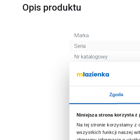
Opis produktu
Marka
Seria
Nr katalogowy
Dłuższy bok
Typ
Montaż
Zgoda
Kolor
Kod EAN
Niniejsza strona korzysta z
Wymiary z opakowaniem
Na tej stronie korzystamy z
Waga z opakowaniem
wszystkich funkcji naszej wi
zbieramy informacje o użytk