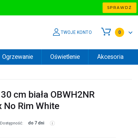
SPRAWDŹ
TWOJE KONTO
0
Ogrzewanie
Oświetlenie
Akcesoria
 30 cm biała OBWH2NR
x No Rim White
do 7 dni
Dostępność: