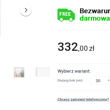
Bezwaru
darmowa
332
,
00
zł
Wybierz wariant:
Dłuższy bok
(cm)
30
Chcesz zamówić telefonicznie?