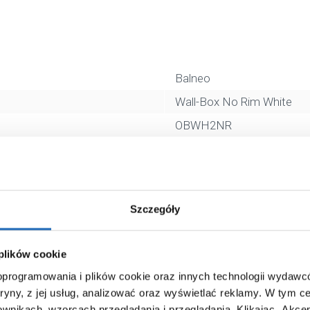
Balneo
Wall-Box No Rim White
OBWH2NR
30 cm
metalowa
zawieszana
Szczegóły
biały
5903943983650
 plików cookie
30 x 30 x 30 cm
 oprogramowania i plików cookie oraz innych technologii wydaw
3,00 kg
tryny, z jej usług, analizować oraz wyświetlać reklamy.
W tym ce
ownikach, wzorcach przeglądania i przeglądania.
Klikając „Akce