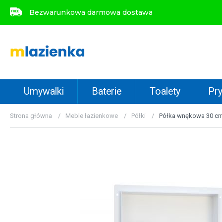
Bezwarunkowa darmowa dostawa
Bezwarunkowa darmowa dostawa
Umywalki
Baterie
Toalety
Pry
Strona główna
Meble łazienkowe
Półki
Półka wnękowa 30 cm