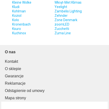
Kleine Wolke
Wkręt-Met Klimas
Kludi
Yeelight
Kohlman
Zambelis Lighting
Koziol
Zehnder
Koło
Zone Denmark
Kronenbach
zoomLED
Ksuro
Zucchetti
Kuchinox
Zuma Line
O nas
Kontakt
O sklepie
Gwarancje
Reklamacje
Odstąpienie od umowy
Mapa strony