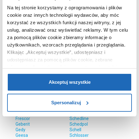
Duschy
Quadron
Eglo
Quintiesse
Na tej stronie korzystamy z oprogramowania i plików
Electrolux
Rabalux
cookie oraz innych technologii wydawców, aby móc
Elica
Radaway
korzystać ze wszystkich funkcji naszej witryny, z jej
Elita
Radox
Elkim Lighting
Rak Ceramics
usług, analizować oraz wyświetlać reklamy.
W tym celu
Elleci
Ravak
za pomocą plików cookie zbieramy informacje o
Elstead Lighting
Rea
użytkownikach, wzorcach przeglądania i przeglądania.
Emco
Reality
Emibig
Richmond
Klikając „Akceptuj wszystkie”, udostępniasz i
Emmevi Rubinetterie
Riho
udostępniasz za pomocą plików cookie, zebrane
Endon
Roca
informacje dla użytkowników zewnętrznych, a także nasi
Enix
Rodan
Etac
Ronal
partnerzy reklamowi.
Jeśli chcesz, włącz „Tylko
Eurokonus
Roth
wymagane pliki cookie”.
Pamiętaj jednak, że
Akceptuj wszystkie
Excellent
Rotho
zablokowane niektóre pliki cookie mogą mieć wpływ na
Faneco
Ruvetti
FDesign
Sanindusa
sposób dostarczania treści niedostosowanych do potrzeb
Ferro
Sanitti
Spersonalizuj
użytkowników.
Forlight
Sanplast
Franke
Sapho
Frescor
Schedline
Aby uzyskać więcej informacji na temat plików plików
Geberit
Schedpol
cookie, kliknij „Ustawienia plików cookie”.
Jeśli chcesz
Gedy
Schell
uzyskać więcej informacji na temat plików cookie i tego,
Geesa
Schlosser