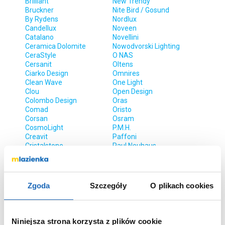
Brilliant
New Trendy
Bruckner
Nite Bird / Gosund
By Rydens
Nordlux
Candellux
Noveen
Catalano
Novellini
Ceramica Dolomite
Nowodvorski Lighting
CeraStyle
O NAS
Cersanit
Oltens
Ciarko Design
Omnires
Clean Wave
One Light
Clou
Open Design
Colombo Design
Oras
Comad
Oristo
Corsan
Osram
CosmoLight
P.M.H.
Creavit
Paffoni
Cristalstone
Paul Neuhaus
Dallmer
Paulmann
Danfoss
Philips
Deante
Polimat
Defra
Polysan
Zgoda
Szczegóły
O plikach cookies
Dornbracht
Primagran
DPM
Purmo
Dubiel Vitrum
Pyramis
Duravit
Q-Bath
Niniejsza strona korzysta z plików cookie