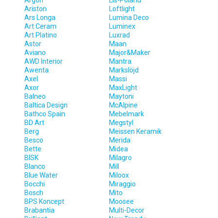
Argon
Lis-Poland
Ariston
Loftlight
Ars Longa
Lumina Deco
Art Ceram
Luminex
Art Platino
Luxrad
Astor
Maan
Aviano
Major&Maker
AWD Interior
Mantra
Awenta
Markslöjd
Axel
Massi
Axor
MaxLight
Balneo
Maytoni
Baltica Design
McAlpine
Bathco Spain
Mebelmark
BD Art
Megstyl
Berg
Meissen Keramik
Besco
Merida
Bette
Midea
BISK
Milagro
Blanco
Mill
Blue Water
Miloox
Bocchi
Miraggio
Bosch
Mito
BPS Koncept
Moosee
Brabantia
Multi-Decor