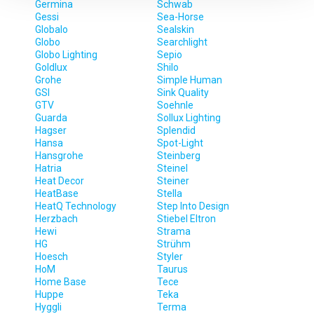
Germina
Schwab
dlaczego ich przepisy, przejdź do zakładu „Informacje o
Gessi
Sea-Horse
plikach cookie”.
Globalo
Sealskin
Globo
Searchlight
Globo Lighting
Sepio
Goldlux
Shilo
Grohe
Simple Human
GSI
Sink Quality
GTV
Soehnle
Guarda
Sollux Lighting
Hagser
Splendid
Hansa
Spot-Light
Hansgrohe
Steinberg
Hatria
Steinel
Heat Decor
Steiner
HeatBase
Stella
HeatQ Technology
Step Into Design
Herzbach
Stiebel Eltron
Hewi
Strama
HG
Strühm
Hoesch
Styler
HoM
Taurus
Home Base
Tece
Huppe
Teka
Hyggli
Terma