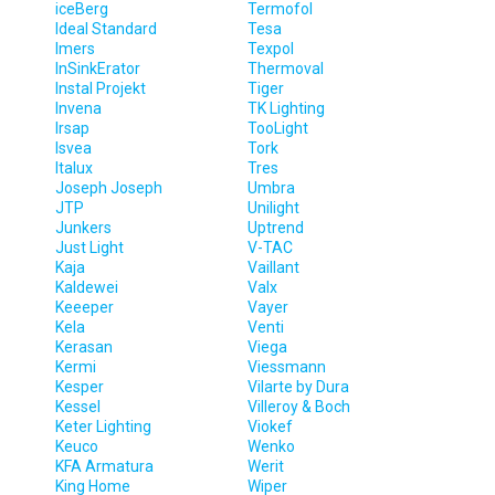
iceBerg
Termofol
Ideal Standard
Tesa
Imers
Texpol
InSinkErator
Thermoval
Instal Projekt
Tiger
Invena
TK Lighting
Irsap
TooLight
Isvea
Tork
Italux
Tres
Joseph Joseph
Umbra
JTP
Unilight
Junkers
Uptrend
Just Light
V-TAC
Kaja
Vaillant
Kaldewei
Valx
Keeeper
Vayer
Kela
Venti
Kerasan
Viega
Kermi
Viessmann
Kesper
Vilarte by Dura
Kessel
Villeroy & Boch
Keter Lighting
Viokef
Keuco
Wenko
KFA Armatura
Werit
King Home
Wiper