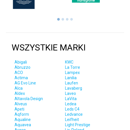
WSZYSTKIE MARKI
Abigali
KWC
Abruzzo
La Torre
ACO
Lampex
Actima
Lanilia
AG Evo Line
Laufen
Alca
Lavaberg
Aldex
Laveo
Altavola Design
LaVita
Alveus
Ledea
Apeti
Leds C4
Aqform
Ledvance
Aqualine
Leifheit
Aquavea
Light Prestige