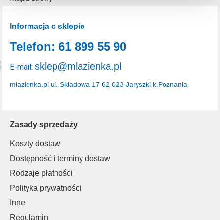
uzyskać więcej informacji na temat plików cookie i tego,
dlaczego ich przepisy, przejdź do zakładu „Informacje o
plikach cookie”.
Informacja o sklepie
Telefon: 61 899 55 90
sklep@mlazienka.pl
E-mail:
mlazienka.pl
ul. Składowa 17
62-023 Jaryszki k.Poznania
Zasady sprzedaży
Koszty dostaw
Dostępność i terminy dostaw
Rodzaje płatności
Polityka prywatności
Inne
Regulamin