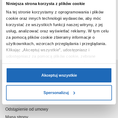
Niniejsza strona korzysta z plików cookie
Na tej stronie korzystamy z oprogramowania i plików
cookie oraz innych technologii wydawców, aby móc
korzystać ze wszystkich funkcji naszej witryny, z jej
Ten produkt nie jest już dostępny w naszej ofercie.
usług, analizować oraz wyświetlać reklamy.
W tym celu
za pomocą plików cookie zbieramy informacje o
użytkownikach, wzorcach przeglądania i przeglądania.
Klikając „Akceptuj wszystkie”, udostępniasz i
udostępniasz za pomocą plików cookie, zebrane
informacje dla użytkowników zewnętrznych, a także nasi
O nas
partnerzy reklamowi.
Jeśli chcesz, włącz „Tylko
wymagane pliki cookie”.
Pamiętaj jednak, że
Akceptuj wszystkie
Kontakt
zablokowane niektóre pliki cookie mogą mieć wpływ na
O sklepie
sposób dostarczania treści niedostosowanych do potrzeb
Spersonalizuj
Gwarancje
użytkowników.
Reklamacje
Aby uzyskać więcej informacji na temat plików plików
Odstąpienie od umowy
cookie, kliknij „Ustawienia plików cookie”.
Jeśli chcesz
Mapa strony