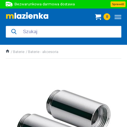
Bezwarunkowa darmowa dostawa
Sprawdź
Bezwarunkowa darmowa dostawa
0
Bezwarunkowa darmowa dostawa
Baterie
Baterie - akcesoria