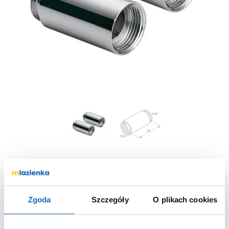
Przedłużka do armatury 9134872 Tres
Selection
Zgoda
Szczegóły
O plikach cookies
9134872
Nr katalogowy: