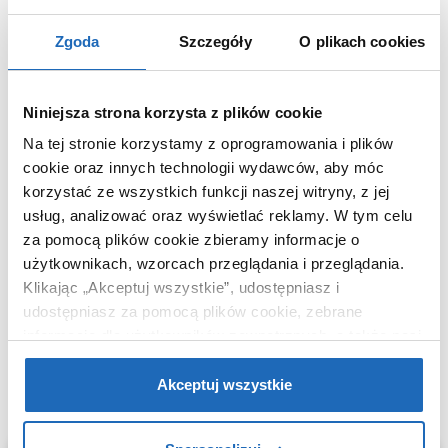
Wymiary z
8 x 7 x 7 cm
opakowaniem
Zgoda
Szczegóły
O plikach cookies
Waga z opakowaniem
0,18 kg
Dane producenta
Zobacz
Niniejsza strona korzysta z plików cookie
Na tej stronie korzystamy z oprogramowania i plików
cookie oraz innych technologii wydawców, aby móc
korzystać ze wszystkich funkcji naszej witryny, z jej
usług, analizować oraz wyświetlać reklamy.
W tym celu
WARTO DOKUPIĆ
za pomocą plików cookie zbieramy informacje o
użytkownikach, wzorcach przeglądania i przeglądania.
Klikając „Akceptuj wszystkie”, udostępniasz i
udostępniasz za pomocą plików cookie, zebrane
informacje dla użytkowników zewnętrznych, a także nasi
partnerzy reklamowi.
Jeśli chcesz, włącz „Tylko
wymagane pliki cookie”.
Pamiętaj jednak, że
Akceptuj wszystkie
zablokowane niektóre pliki cookie mogą mieć wpływ na
sposób dostarczania treści niedostosowanych do potrzeb