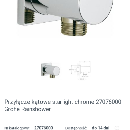
Przyłącze kątowe starlight chrome 27076000
Grohe Rainshower
27076000
do 14 dni
Nr katalogowy:
Dostępność: