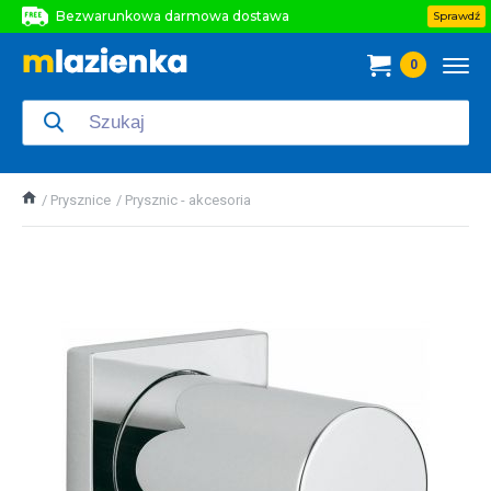
Bezwarunkowa darmowa dostawa
Sprawdź
Bezwarunkowa darmowa dostawa
0
Bezwarunkowa darmowa dostawa
Prysznice
Prysznic - akcesoria