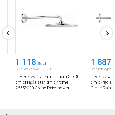
1 118
1 887
,
28
zł
,
9
,
24
zł
Cena katalogowa:
2 152
,
50
Cena katalogowa:
zł
Deszczownica z ramieniem 30x30
Deszczownic
cm okrągła starlight chrome
cm okrągła 
26558000 Grohe Rainshower
Grohe Rains