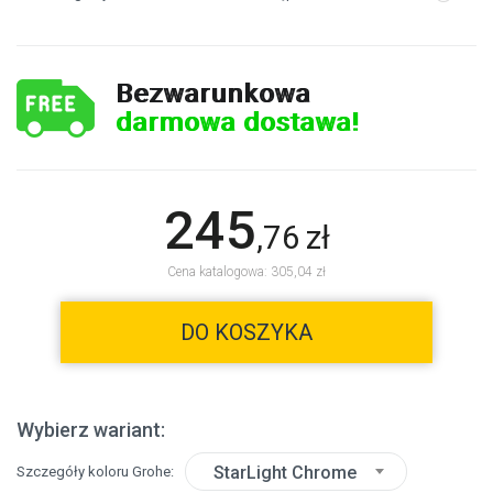
Bezwarunkowa
darmowa dostawa!
245
,
76
zł
Cena katalogowa: 305,04 zł
DO KOSZYKA
Wybierz wariant:
StarLight Chrome
Szczegóły koloru Grohe