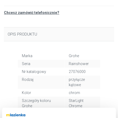
Chcesz zamówić telefonicznie?
OPIS PRODUKTU
Marka
Grohe
Seria
Rainshower
Nr katalogowy
27076000
Rodzaj
przyłącze
kątowe
Kolor
chrom
Szczegóły koloru
StarLight
Grohe
Chrome
Kod EAN
4005176833106