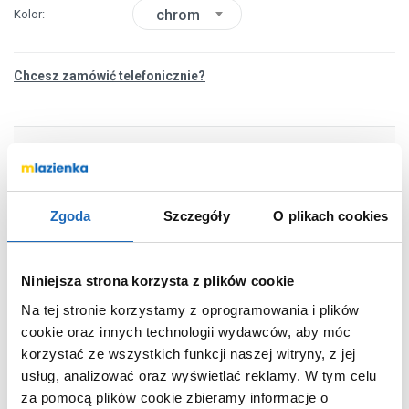
chrom
Kolor
Chcesz zamówić telefonicznie?
OPIS PRODUKTU
Zgoda
Szczegóły
O plikach cookies
Marka
Roca
Seria
Ona
Niniejsza strona korzysta z plików cookie
Nr katalogowy
A5A029EC00
Montaż
ścienna
Na tej stronie korzystamy z oprogramowania i plików
cookie oraz innych technologii wydawców, aby móc
Typ
jednouchwytowa
korzystać ze wszystkich funkcji naszej witryny, z jej
Termostat
bez termostatu
usług, analizować oraz wyświetlać reklamy.
W tym celu
Zestaw natryskowy
nie
za pomocą plików cookie zbieramy informacje o