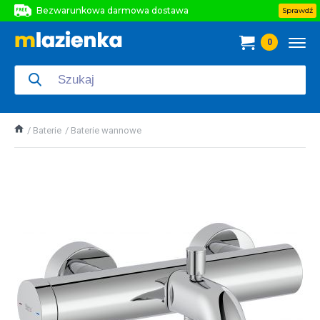
Bezwarunkowa darmowa dostawa
Sprawdź
Bezwarunkowa darmowa dostawa
0
Bezwarunkowa darmowa dostawa
Baterie
Baterie wannowe