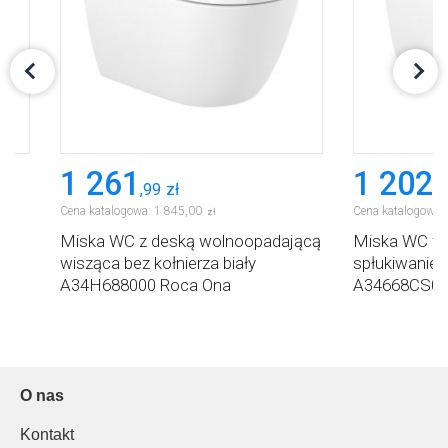
1 261
1 202
,
99
zł
,
9
Cena katalogowa:
1 845
,
00
Cena katalogowa:
zł
Miska WC z deską wolnoopadającą
Miska WC wis
ca
wisząca bez kołnierza biały
spłukiwaniem
A34H688000 Roca Ona
A34668CS00
O nas
Kontakt