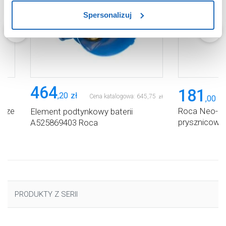
sposób dostarczania treści niedostosowanych do potrzeb
Spersonalizuj
użytkowników.
Aby uzyskać więcej informacji na temat plików plików
cookie, kliknij „Ustawienia plików cookie”.
Jeśli chcesz
uzyskać więcej informacji na temat plików cookie i tego,
dlaczego ich przepisy, przejdź do zakładu „Informacje o
464
plikach cookie”.
181
,
20
zł
Cena katalogowa:
645
,
75
,
00
zł
zł
ącze
Roca Neo-F
Element podtynkowy baterii
prysznicowy
A525869403 Roca
PRODUKTY Z SERII