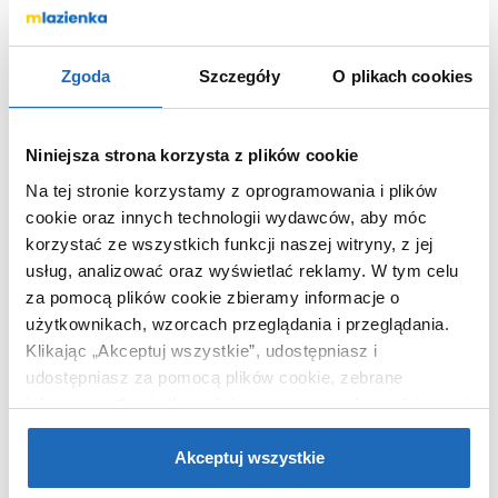
Kolor
chrom
Kod EAN
8433290748727
Zgoda
Szczegóły
O plikach cookies
Wymiary z
18 x 16 x 20 cm
opakowaniem
Waga z opakowaniem
2,28 kg
Niniejsza strona korzysta z plików cookie
Dane producenta
Zobacz
Na tej stronie korzystamy z oprogramowania i plików
cookie oraz innych technologii wydawców, aby móc
korzystać ze wszystkich funkcji naszej witryny, z jej
usług, analizować oraz wyświetlać reklamy.
W tym celu
za pomocą plików cookie zbieramy informacje o
WARTO DOKUPIĆ
użytkownikach, wzorcach przeglądania i przeglądania.
Klikając „Akceptuj wszystkie”, udostępniasz i
udostępniasz za pomocą plików cookie, zebrane
informacje dla użytkowników zewnętrznych, a także nasi
partnerzy reklamowi.
Jeśli chcesz, włącz „Tylko
wymagane pliki cookie”.
Pamiętaj jednak, że
Akceptuj wszystkie
zablokowane niektóre pliki cookie mogą mieć wpływ na