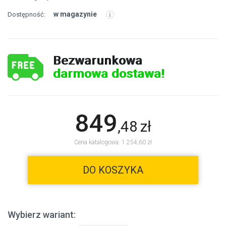
w magazynie
Dostępność:
Bezwarunkowa
darmowa dostawa!
849
,
48
zł
Cena katalogowa: 1 254,60 zł
DO KOSZYKA
Wybierz wariant: