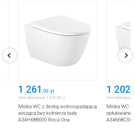
1 261
1 202
,
99
zł
,
9
Cena katalogowa:
1 845
,
00
Cena katalogowa:
zł
Miska WC z deską wolnoopadającą
Miska WC wis
ca
wisząca bez kołnierza biały
spłukiwaniem
A34H688000 Roca Ona
A34668CS00