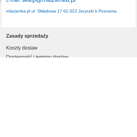
E-mail:
mlazienka.pl
ul. Składowa 17
62-023 Jaryszki k.Poznania
Zasady sprzedaży
Koszty dostaw
Dostępność i terminy dostaw
Rodzaje płatności
Polityka prywatności
Inne
Regulamin
Informacje o cookies
Klienci B2B
Moje konto