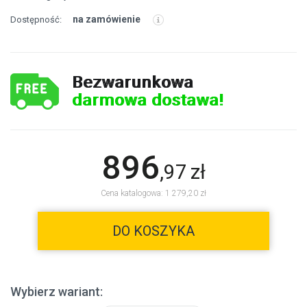
na zamówienie
Dostępność:
Bezwarunkowa
darmowa dostawa!
896
,
97
zł
Cena katalogowa: 1 279,20 zł
DO KOSZYKA
Wybierz wariant: