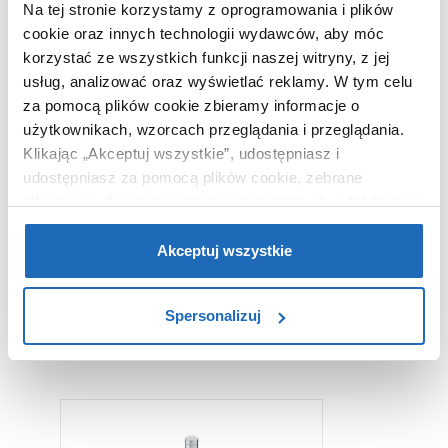
Na tej stronie korzystamy z oprogramowania i plików
Rodzaj wylewki
stała
cookie oraz innych technologii wydawców, aby móc
Kolor
czarny
korzystać ze wszystkich funkcji naszej witryny, z jej
Termostat
bez termostatu
usług, analizować oraz wyświetlać reklamy.
W tym celu
Kod EAN
8433290749816
za pomocą plików cookie zbieramy informacje o
użytkownikach, wzorcach przeglądania i przeglądania.
Wymiary z
20 x 7 x 34 cm
opakowaniem
Klikając „Akceptuj wszystkie”, udostępniasz i
udostępniasz za pomocą plików cookie, zebrane
Waga z opakowaniem
1,46 kg
informacje dla użytkowników zewnętrznych, a także nasi
Dane producenta
Zobacz
partnerzy reklamowi.
Jeśli chcesz, włącz „Tylko
wymagane pliki cookie”.
Pamiętaj jednak, że
Akceptuj wszystkie
zablokowane niektóre pliki cookie mogą mieć wpływ na
sposób dostarczania treści niedostosowanych do potrzeb
Spersonalizuj
użytkowników.
WARTO DOKUPIĆ
Aby uzyskać więcej informacji na temat plików plików
cookie, kliknij „Ustawienia plików cookie”.
Jeśli chcesz
uzyskać więcej informacji na temat plików cookie i tego,
dlaczego ich przepisy, przejdź do zakładu „Informacje o