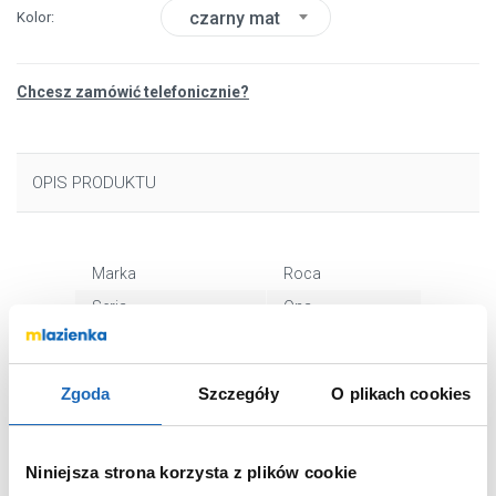
czarny mat
Kolor
Chcesz zamówić telefonicznie?
OPIS PRODUKTU
Marka
Roca
Seria
Ona
Nr katalogowy
A5A3C9ENB0
Montaż
stojąca
Zgoda
Szczegóły
O plikach cookies
Typ
jednouchwytowa
Rodzaj
zwykła
Niniejsza strona korzysta z plików cookie
Wyposażenie
z korkiem