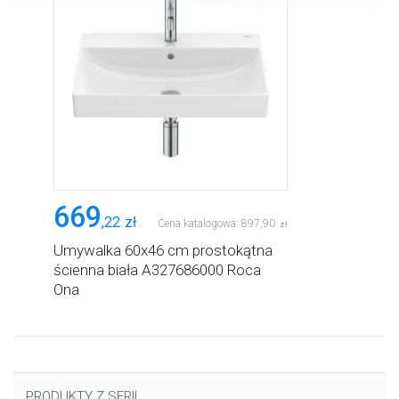
plikach cookie”.
669
,
22
zł
Cena katalogowa:
897
,
90
zł
Umywalka 60x46 cm prostokątna
ścienna biała A327686000 Roca
Ona
PRODUKTY Z SERII