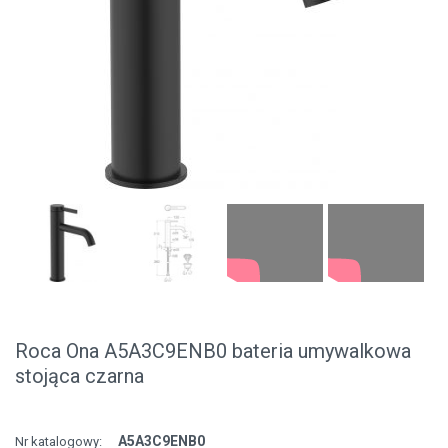
Roca Ona A5A3C9ENB0 bateria umywalkowa
stojąca czarna
A5A3C9ENB0
Nr katalogowy: