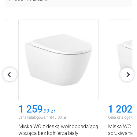
1 259
1 202
,
99
zł
,
8
Cena katalogowa:
1 845
,
00
Cena katalogowa:
zł
Miska WC z deską wolnoopadającą
Miska WC wis
ca
wisząca bez kołnierza biały
spłukiwaniem