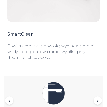
SmartClean
Powierzchnie z tą powłoką wymagają mniej
wody, detergentów i mniej wysiłku przy
dbaniu o ich czystość.