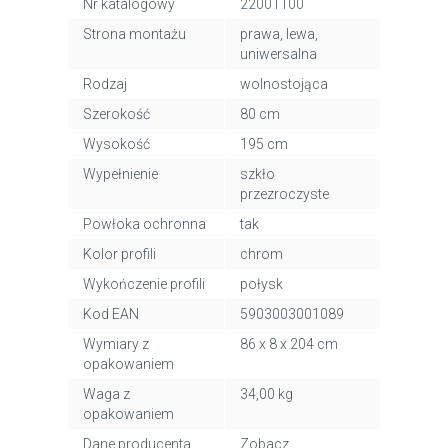
Nr katalogowy
22001100
Strona montażu
prawa, lewa,
uniwersalna
Rodzaj
wolnostojąca
Szerokość
80 cm
Wysokość
195 cm
Wypełnienie
szkło
przezroczyste
Powłoka ochronna
tak
Kolor profili
chrom
Wykończenie profili
połysk
Kod EAN
5903003001089
Wymiary z
86 x 8 x 204 cm
opakowaniem
Waga z
34,00 kg
opakowaniem
Dane producenta
Zobacz