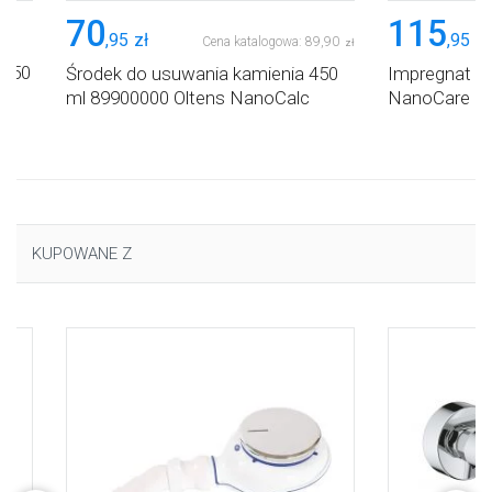
70
115
,
95
zł
,
95
zł
Cena katalogowa:
89
,
90
zł
 450
Środek do usuwania kamienia 450
Impregnat 2
ml 89900000 Oltens NanoCalc
NanoCare
KUPOWANE Z