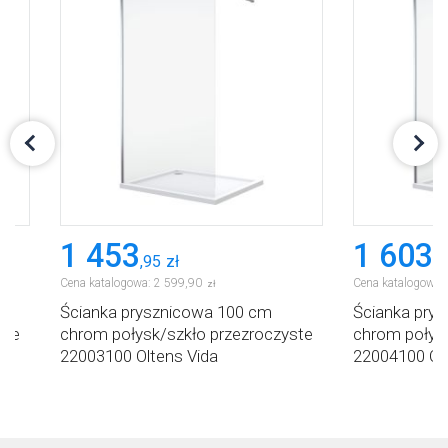
1 453
1 603
,
95
zł
,
9
Cena katalogowa:
2 599
,
90
Cena katalogowa:
zł
Ścianka prysznicowa 100 cm
Ścianka pry
ste
chrom połysk/szkło przezroczyste
chrom połysk
22003100 Oltens Vida
22004100 Olt