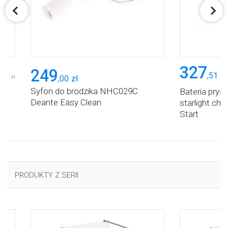
327
249
,
51
zł
,
28
,
00
zł
zł
Syfon do brodzika NHC029C
Bateria prys
Deante Easy Clean
he
starlight ch
Start
PRODUKTY Z SERII