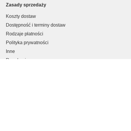
Zasady sprzedaży
Koszty dostaw
Dostępność i terminy dostaw
Rodzaje płatności
Polityka prywatności
Inne
Regulamin
Informacje o cookies
Klienci B2B
Moje konto
Logowanie
Rejestracja
© 2026 Copyright mlazienka.pl. Wszelkie prawa zastrzeżone.