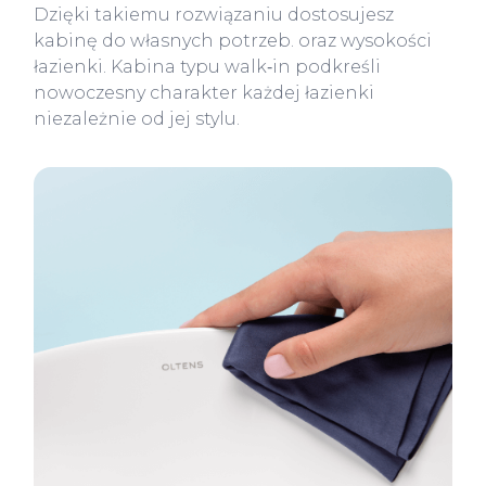
Dzięki takiemu rozwiązaniu dostosujesz
kabinę do własnych potrzeb. oraz wysokości
łazienki. Kabina typu walk‑in podkreśli
nowoczesny charakter każdej łazienki
niezależnie od jej stylu.