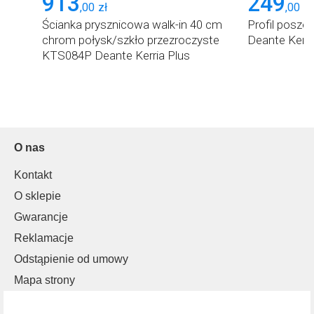
913
249
,
00
zł
,
00
zł
Ścianka prysznicowa walk-in 40 cm
Profil posze
chrom połysk/szkło przezroczyste
Deante Kerri
KTS084P Deante Kerria Plus
O nas
Kontakt
O sklepie
Gwarancje
Reklamacje
Odstąpienie od umowy
Mapa strony