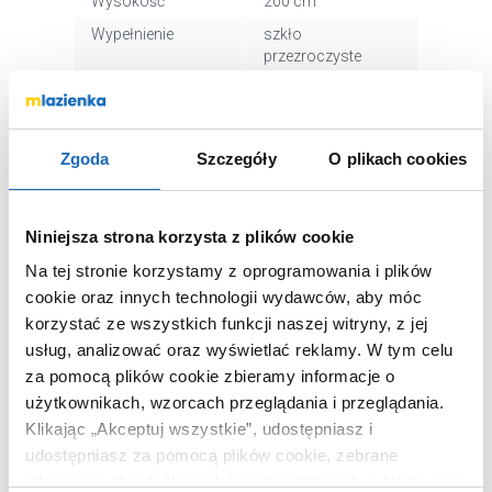
Wysokość
200 cm
Wypełnienie
szkło
przezroczyste
Powłoka ochronna
tak
Kolor profili
czarny
Wykończenie profili
mat
Zgoda
Szczegóły
O plikach cookies
Kod EAN
5907650810636
Wymiary z
113 x 204 x 6 cm
Niniejsza strona korzysta z plików cookie
opakowaniem
Na tej stronie korzystamy z oprogramowania i plików
Waga z
37,10 kg
cookie oraz innych technologii wydawców, aby móc
opakowaniem
korzystać ze wszystkich funkcji naszej witryny, z jej
Dane producenta
Zobacz
usług, analizować oraz wyświetlać reklamy.
W tym celu
za pomocą plików cookie zbieramy informacje o
użytkownikach, wzorcach przeglądania i przeglądania.
Klikając „Akceptuj wszystkie”, udostępniasz i
udostępniasz za pomocą plików cookie, zebrane
WARTO DOKUPIĆ
informacje dla użytkowników zewnętrznych, a także nasi