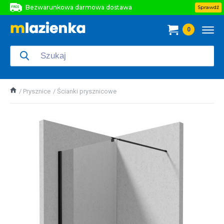
Bezwarunkowa darmowa dostawa
Sprawdź
Bezwarunkowa darmowa dostawa
0
Bezwarunkowa darmowa dostawa
Prysznice
Ścianki prysznicowe