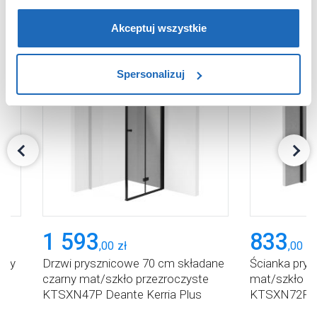
partnerzy reklamowi.
Jeśli chcesz, włącz „Tylko
wymagane pliki cookie”.
Pamiętaj jednak, że
Akceptuj wszystkie
zablokowane niektóre pliki cookie mogą mieć wpływ na
sposób dostarczania treści niedostosowanych do potrzeb
Spersonalizuj
użytkowników.
Aby uzyskać więcej informacji na temat plików plików
cookie, kliknij „Ustawienia plików cookie”.
Jeśli chcesz
uzyskać więcej informacji na temat plików cookie i tego,
dlaczego ich przepisy, przejdź do zakładu „Informacje o
plikach cookie”.
1 593
833
,
00
zł
,
00
zł
rny
Drzwi prysznicowe 70 cm składane
Ścianka pry
czarny mat/szkło przezroczyste
mat/szkło p
KTSXN47P Deante Kerria Plus
KTSXN72P De