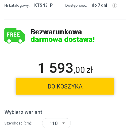
KTSN31P
do 7 dni
Nr katalogowy:
Dostępność:
Bezwarunkowa
darmowa dostawa!
1 593
,
00
zł
DO KOSZYKA
Wybierz wariant:
110
Szerokość
(cm)