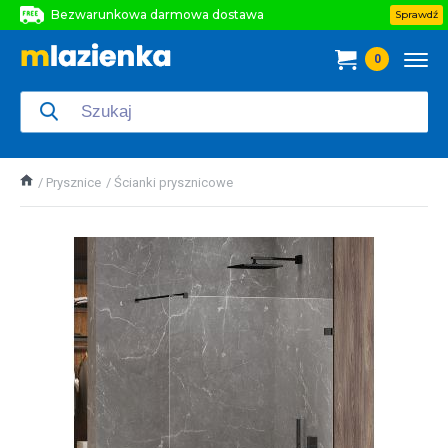
Bezwarunkowa darmowa dostawa
Sprawdź
Bezwarunkowa darmowa dostawa
0
Bezwarunkowa darmowa dostawa
Prysznice
Ścianki prysznicowe