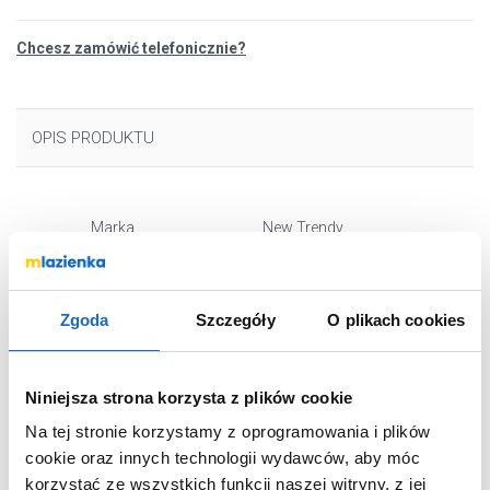
Chcesz zamówić telefonicznie?
OPIS PRODUKTU
Marka
New Trendy
Seria
Avexa Black
Nr katalogowy
EXK1972
Zgoda
Szczegóły
O plikach cookies
Strona montażu
prawa, lewa,
uniwersalna
Rodzaj
wolnostojąca
Niniejsza strona korzysta z plików cookie
Szerokość
130 cm
Na tej stronie korzystamy z oprogramowania i plików
Wysokość
200 cm
cookie oraz innych technologii wydawców, aby móc
Wypełnienie
szkło
korzystać ze wszystkich funkcji naszej witryny, z jej