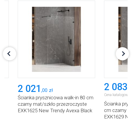
2 083
2 021
,
5
,
00
zł
Cena katalogowa:
Ścianka prysznicowa walk-in 80 cm
Ścianka prys
czarny mat/szkło przezroczyste
cm czarny m
EXK1625 New Trendy Avexa Black
EXK1629 New