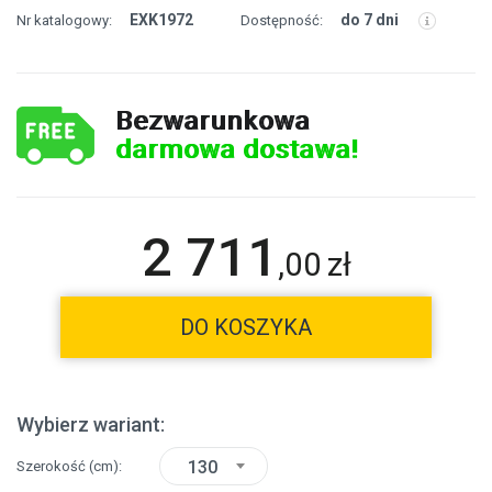
EXK1972
do 7 dni
Nr katalogowy:
Dostępność:
Bezwarunkowa
darmowa dostawa!
2 711
,
00
zł
DO KOSZYKA
Wybierz wariant:
130
Szerokość
(cm)