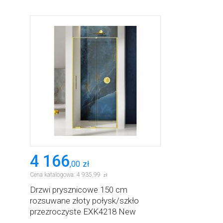
4 166
,
00
zł
Cena katalogowa:
4 935
,
99
zł
Drzwi prysznicowe 150 cm
rozsuwane złoty połysk/szkło
przezroczyste EXK4218 New
Trendy Smart Light Gold