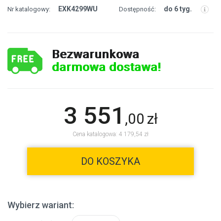
EXK4299WU
do 6 tyg.
Nr katalogowy:
Dostępność:
Bezwarunkowa
darmowa dostawa!
3 551
,
00
zł
Cena katalogowa: 4 179,54 zł
DO KOSZYKA
Wybierz wariant: