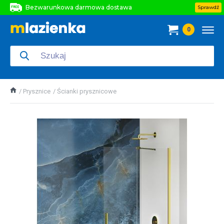
Bezwarunkowa darmowa dostawa
Sprawdź
Bezwarunkowa darmowa dostawa
0
Bezwarunkowa darmowa dostawa
Prysznice
Ścianki prysznicowe