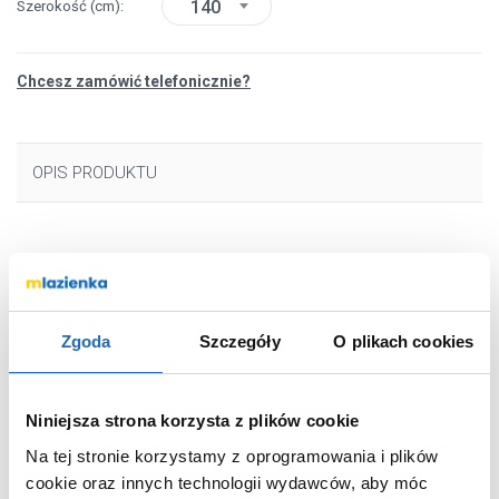
140
Szerokość
(cm)
Chcesz zamówić telefonicznie?
OPIS PRODUKTU
Marka
New Trendy
Seria
Smart Light Gold
Nr katalogowy
EXK4299WU
Zgoda
Szczegóły
O plikach cookies
Strona montażu
prawa, lewa,
uniwersalna
Niniejsza strona korzysta z plików cookie
Rodzaj
wolnostojąca
Szerokość
140 cm
Na tej stronie korzystamy z oprogramowania i plików
cookie oraz innych technologii wydawców, aby móc
Wysokość
200 cm