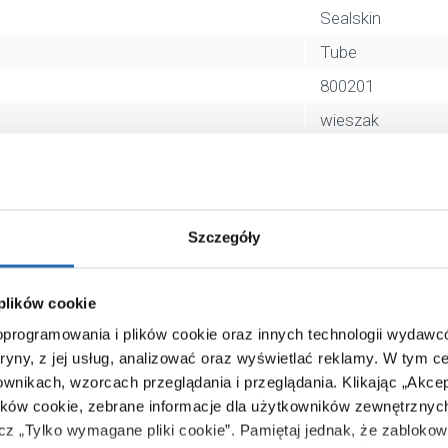
Sealskin
Tube
800201
wieszak
czarny
stawiany
8720553004257
Szczegóły
43 x 91 x 4 cm
3,60 kg
 plików cookie
Zobacz
 oprogramowania i plików cookie oraz innych technologii wydaw
tryny, z jej usług, analizować oraz wyświetlać reklamy.
W tym ce
ownikach, wzorcach przeglądania i przeglądania.
Klikając „Akce
ików cookie, zebrane informacje dla użytkowników zewnętrznych
ącz „Tylko wymagane pliki cookie”.
Pamiętaj jednak, że zablokowa