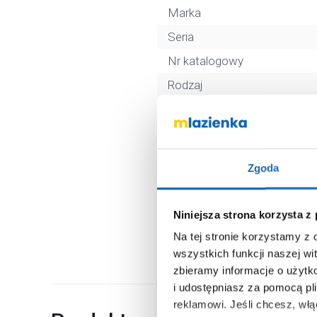
Marka
Seria
Nr katalogowy
Rodzaj
Kolor
Montaż
Kod EAN
Zgoda
Wymiary z opakowaniem
Waga z opakowaniem
Niniejsza strona korzysta z
Dane producenta
Na tej stronie korzystamy z
wszystkich funkcji naszej wi
zbieramy informacje o użytk
i udostępniasz za pomocą pl
reklamowi.
Jeśli chcesz, wł