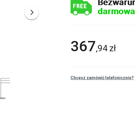
Bezwaru
darmowa
367
,
94
zł
Chcesz zamówić telefonicznie?