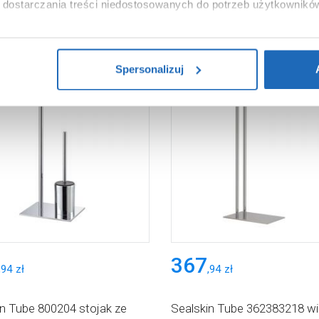
dostarczania treści niedostosowanych do potrzeb użytkownikó
i na temat plików plików cookie, kliknij „Ustawienia plików cook
ików cookie i tego, dlaczego ich przepisy, przejdź do zakładu „I
Spersonalizuj
367
,
94
zł
,
94
zł
in Tube 800204 stojak ze
Sealskin Tube 362383218 w