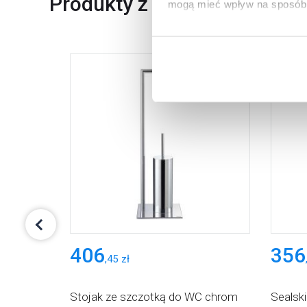
Produkty z serii
mogą mieć wpływ na sposób 
Aby uzyskać więcej informacj
więcej informacji na temat pl
406
356
,
45
zł
 wieszak
Stojak ze szczotką do WC chrom
Sealsk