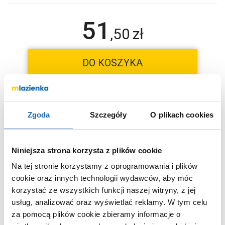
51
,
50
zł
DO KOSZYKA
Chcesz zamówić telefonicznie?
Zgoda
Szczegóły
O plikach cookies
Niniejsza strona korzysta z plików cookie
OPIS PRODUKTU
Na tej stronie korzystamy z oprogramowania i plików
cookie oraz innych technologii wydawców, aby móc
korzystać ze wszystkich funkcji naszej witryny, z jej
Marka
Laveo
usług, analizować oraz wyświetlać reklamy.
W tym celu
Nr katalogowy
OKT050T
za pomocą plików cookie zbieramy informacje o
Pojemność
500 ml