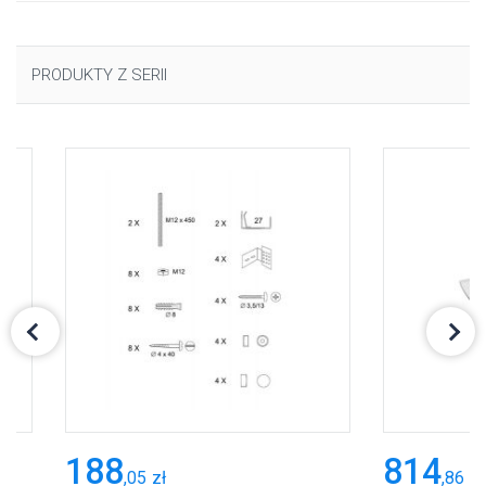
PRODUKTY Z SERII
188
814
,
05
zł
,
86
zł