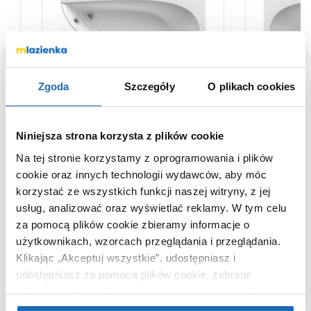
Zgoda
Szczegóły
O plikach cookies
Niniejsza strona korzysta z plików cookie
2 173
2 385
,
17
zł
,
7
Na tej stronie korzystamy z oprogramowania i plików
a
Wanna narożna 150x75 cm prawa
Wanna naroż
cookie oraz innych technologii wydawców, aby móc
ado
biała CS01000000 Ravak Avocado
biała CQ010
korzystać ze wszystkich funkcji naszej witryny, z jej
usług, analizować oraz wyświetlać reklamy.
W tym celu
za pomocą plików cookie zbieramy informacje o
użytkownikach, wzorcach przeglądania i przeglądania.
Klikając „Akceptuj wszystkie”, udostępniasz i
udostępniasz za pomocą plików cookie, zebrane
KUPOWANE Z
informacje dla użytkowników zewnętrznych, a także nasi
partnerzy reklamowi.
Jeśli chcesz, włącz „Tylko