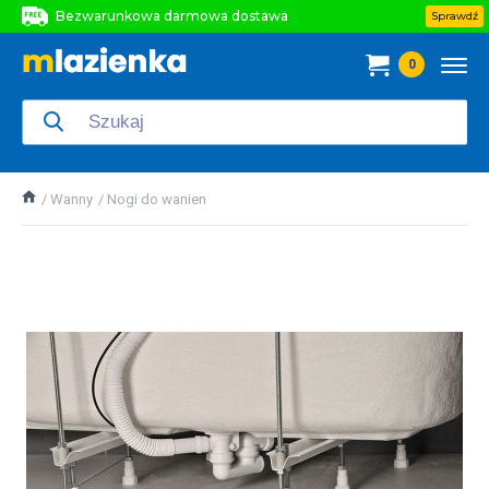
Bezwarunkowa darmowa dostawa
Sprawdź
Bezwarunkowa darmowa dostawa
0
Bezwarunkowa darmowa dostawa
Wanny
Nogi do wanien