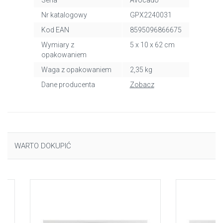
Seria
Avocado
Nr katalogowy
GPX2240031
Kod EAN
8595096866675
Wymiary z
5 x 10 x 62 cm
opakowaniem
Waga z opakowaniem
2,35 kg
Dane producenta
Zobacz
WARTO DOKUPIĆ