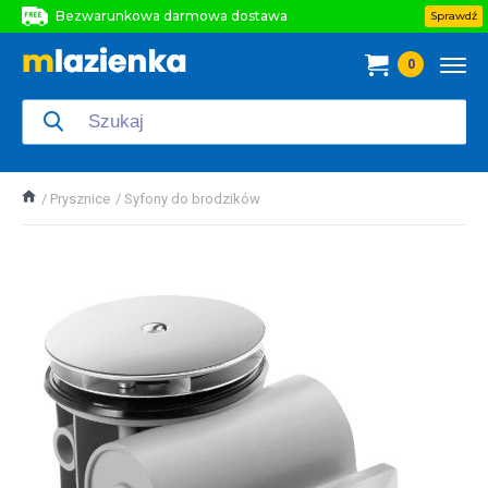
Bezwarunkowa darmowa dostawa
Sprawdź
Bezwarunkowa darmowa dostawa
0
Bezwarunkowa darmowa dostawa
Prysznice
Syfony do brodzików