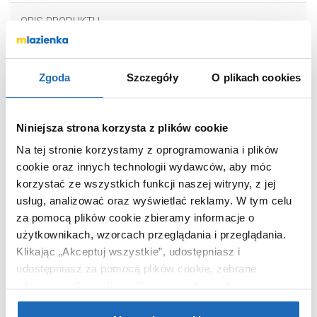
OPIS PRODUKTU
Zgoda
Szczegóły
O plikach cookies
Marka
Hansgrohe
Seria
Raindrain
Nr katalogowy
60067000
Niniejsza strona korzysta z plików cookie
Kolor
chrom
Na tej stronie korzystamy z oprogramowania i plików
Kod EAN
4011097557694
cookie oraz innych technologii wydawców, aby móc
korzystać ze wszystkich funkcji naszej witryny, z jej
Wymiary z
9 x 12 x 26 cm
opakowaniem
usług, analizować oraz wyświetlać reklamy.
W tym celu
za pomocą plików cookie zbieramy informacje o
Waga z opakowaniem
0,66 kg
użytkownikach, wzorcach przeglądania i przeglądania.
Dane producenta
Zobacz
Klikając „Akceptuj wszystkie”, udostępniasz i
udostępniasz za pomocą plików cookie, zebrane
informacje dla użytkowników zewnętrznych, a także nasi
partnerzy reklamowi.
Jeśli chcesz, włącz „Tylko