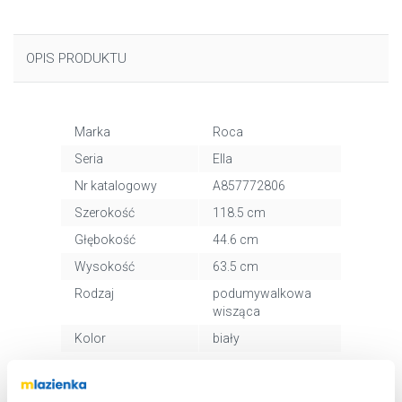
OPIS PRODUKTU
Marka
Roca
Seria
Ella
Nr katalogowy
A857772806
Szerokość
118.5 cm
Głębokość
44.6 cm
Wysokość
63.5 cm
Rodzaj
podumywalkowa
wisząca
Kolor
biały
Kod EAN
8433290424324
Wymiary z
125 x 70 x 51 cm