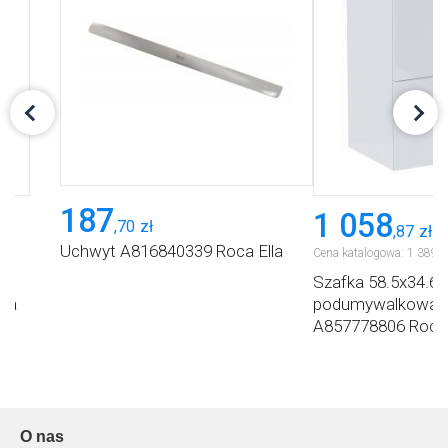
187
1 058
,
70
zł
,
87
zł
Uchwyt A816840339 Roca Ella
Cena katalogowa:
1 389
,
9
a
Szafka 58.5x34.6
oca
podumywalkowa wi
A857778806 Roca 
O nas