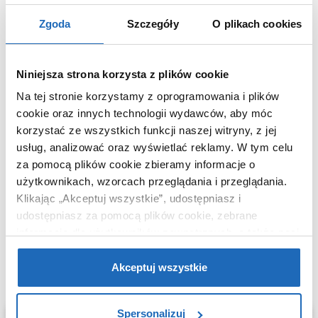
opakowaniem
Zgoda
Szczegóły
O plikach cookies
Waga z
46,50 kg
opakowaniem
Dane producenta
Zobacz
Niniejsza strona korzysta z plików cookie
Na tej stronie korzystamy z oprogramowania i plików
cookie oraz innych technologii wydawców, aby móc
korzystać ze wszystkich funkcji naszej witryny, z jej
usług, analizować oraz wyświetlać reklamy.
W tym celu
WARTO DOKUPIĆ
za pomocą plików cookie zbieramy informacje o
użytkownikach, wzorcach przeglądania i przeglądania.
Klikając „Akceptuj wszystkie”, udostępniasz i
udostępniasz za pomocą plików cookie, zebrane
informacje dla użytkowników zewnętrznych, a także nasi
partnerzy reklamowi.
Jeśli chcesz, włącz „Tylko
wymagane pliki cookie”.
Pamiętaj jednak, że
Akceptuj wszystkie
zablokowane niektóre pliki cookie mogą mieć wpływ na
sposób dostarczania treści niedostosowanych do potrzeb
Spersonalizuj
użytkowników.