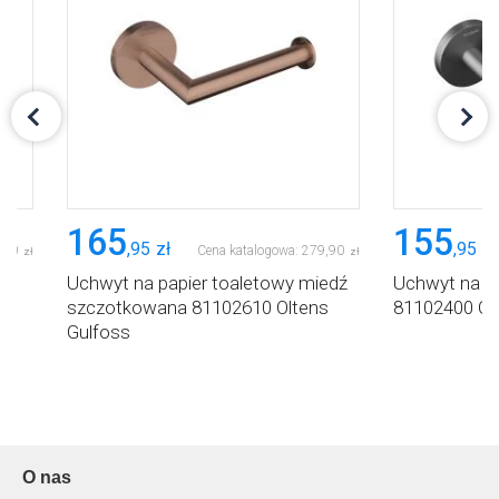
165
155
,
95
zł
,
95
zł
,
90
Cena katalogowa:
279
,
90
zł
zł
Uchwyt na papier toaletowy miedź
Uchwyt na pa
s
szczotkowana 81102610 Oltens
81102400 Ol
Gulfoss
O nas