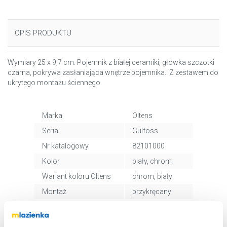
OPIS PRODUKTU
Wymiary 25 x 9,7 cm. Pojemnik z białej ceramiki, główka szczotki
czarna, pokrywa zasłaniająca wnętrze pojemnika. Z zestawem do
ukrytego montażu ściennego.
Marka
Oltens
Seria
Gulfoss
Nr katalogowy
82101000
Kolor
biały, chrom
Wariant koloru Oltens
chrom, biały
Montaż
przykręcany
Kod EAN
5903003001447
Wymiary z
13 x 40 x 13 cm