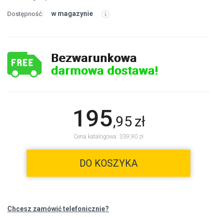
w magazynie
Dostępność:
Bezwarunkowa
darmowa dostawa!
195
,
95
zł
Cena katalogowa: 339,90 zł
DO KOSZYKA
Chcesz zamówić telefonicznie?