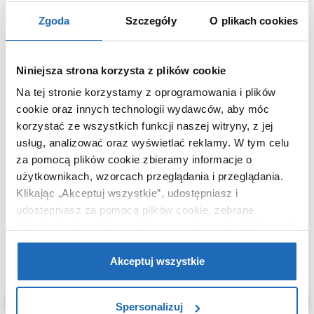
opakowaniem
Zgoda
Szczegóły
O plikach cookies
Waga z opakowaniem
1,00 kg
Dane producenta
Zobacz
Niniejsza strona korzysta z plików cookie
Na tej stronie korzystamy z oprogramowania i plików
cookie oraz innych technologii wydawców, aby móc
korzystać ze wszystkich funkcji naszej witryny, z jej
KUPOWANE Z
usług, analizować oraz wyświetlać reklamy.
W tym celu
za pomocą plików cookie zbieramy informacje o
użytkownikach, wzorcach przeglądania i przeglądania.
Klikając „Akceptuj wszystkie”, udostępniasz i
udostępniasz za pomocą plików cookie, zebrane
informacje dla użytkowników zewnętrznych, a także nasi
partnerzy reklamowi.
Jeśli chcesz, włącz „Tylko
wymagane pliki cookie”.
Pamiętaj jednak, że
Akceptuj wszystkie
zablokowane niektóre pliki cookie mogą mieć wpływ na
sposób dostarczania treści niedostosowanych do potrzeb
Spersonalizuj
użytkowników.