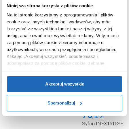
Niniejsza strona korzysta z plików cookie
KUPOWANE Z
Na tej stronie korzystamy z oprogramowania i plików
cookie oraz innych technologii wydawców, aby móc
korzystać ze wszystkich funkcji naszej witryny, z jej
usług, analizować oraz wyświetlać reklamy.
W tym celu
za pomocą plików cookie zbieramy informacje o
użytkownikach, wzorcach przeglądania i przeglądania.
Klikając „Akceptuj wszystkie”, udostępniasz i
udostępniasz za pomocą plików cookie, zebrane
informacje dla użytkowników zewnętrznych, a także nasi
partnerzy reklamowi.
Jeśli chcesz, włącz „Tylko
wymagane pliki cookie”.
Pamiętaj jednak, że
Akceptuj wszystkie
zablokowane niektóre pliki cookie mogą mieć wpływ na
sposób dostarczania treści niedostosowanych do potrzeb
72
Spersonalizuj
użytkowników.
,
00
zł
76
Tiger Carv 800242 wieszak
,
18
,
40
zł
zł
Aby uzyskać więcej informacji na temat plików plików
Syfon INEX1515SS Exce
cookie, kliknij „Ustawienia plików cookie”.
Jeśli chcesz