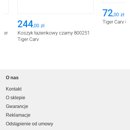
72
,
00
zł
244
Tiger Carv 8
,
00
zł
pier
Koszyk łazienkowy czarny 800251
Tiger Carv
O nas
Kontakt
O sklepie
Gwarancje
Reklamacje
Odstąpienie od umowy