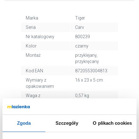
Marka
Tiger
Seria
Carv
Nr katalogowy
800239
Kolor
czarny
Montaż
przyklejany,
przykręcany
Kod EAN
8720553004813
Wymiary z
16 x 23 x 5 cm
opakowaniem
Waga z
0,57 kg
opakowaniem
Dane producenta
Zobacz
Zgoda
Szczegóły
O plikach cookies