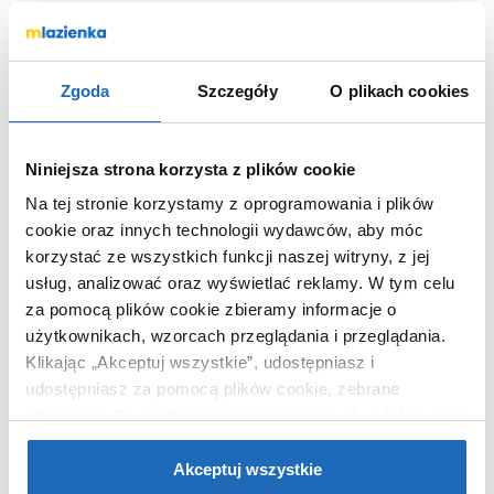
Marka
Tres
Zgoda
Szczegóły
O plikach cookies
Seria
Selection
Nr katalogowy
134757
Rodzaj
przyłącze
Niniejsza strona korzysta z plików cookie
kątowe
Na tej stronie korzystamy z oprogramowania i plików
Kod EAN
8429546373058
cookie oraz innych technologii wydawców, aby móc
Wymiary z
6 x 6 x 4 cm
korzystać ze wszystkich funkcji naszej witryny, z jej
opakowaniem
usług, analizować oraz wyświetlać reklamy.
W tym celu
Waga z opakowaniem
0,18 kg
za pomocą plików cookie zbieramy informacje o
użytkownikach, wzorcach przeglądania i przeglądania.
Dane producenta
Zobacz
Klikając „Akceptuj wszystkie”, udostępniasz i
udostępniasz za pomocą plików cookie, zebrane
informacje dla użytkowników zewnętrznych, a także nasi
partnerzy reklamowi.
Jeśli chcesz, włącz „Tylko
wymagane pliki cookie”.
Pamiętaj jednak, że
Akceptuj wszystkie
PRODUKTY Z SERII