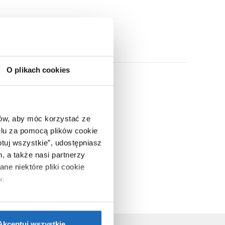
ny w naszej ofercie.
O plikach cookies
ców, aby móc korzystać ze
lu za pomocą plików cookie
ptuj wszystkie”, udostępniasz
, a także nasi partnerzy
ne niektóre pliki cookie
w.
ie”.
Jeśli chcesz uzyskać
nformacje o plikach cookie”.
Akceptuj wszystkie