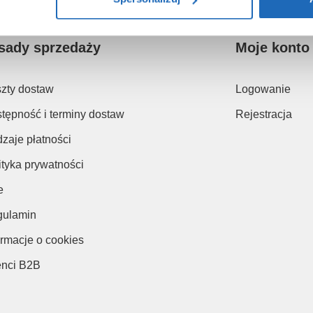
sady sprzedaży
Moje konto
zty dostaw
Logowanie
tępność i terminy dostaw
Rejestracja
zaje płatności
ityka prywatności
e
ulamin
ormacje o cookies
enci B2B