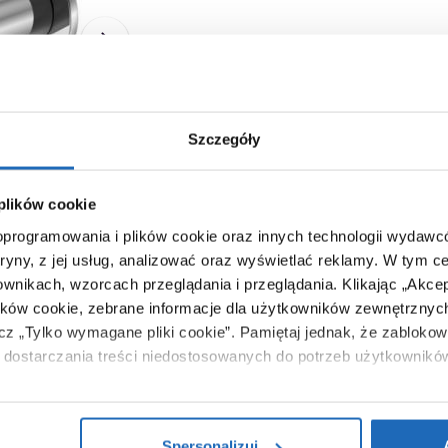
Ten produkt nie jest już dostęp
Szczegóły
 plików cookie
 oprogramowania i plików cookie oraz innych technologii wydaw
tryny, z jej usług, analizować oraz wyświetlać reklamy.
W tym ce
ownikach, wzorcach przeglądania i przeglądania.
Klikając „Akce
ików cookie, zebrane informacje dla użytkowników zewnętrznych
ącz „Tylko wymagane pliki cookie”.
Pamiętaj jednak, że zablokowa
dostarczania treści niedostosowanych do potrzeb użytkownikó
i na temat plików plików cookie, kliknij „Ustawienia plików cook
ików cookie i tego, dlaczego ich przepisy, przejdź do zakładu „I
Spersonalizuj