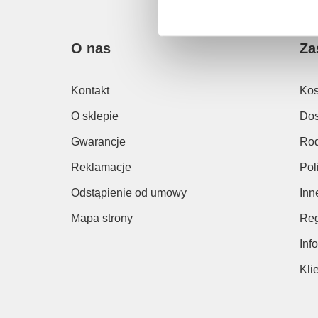
O nas
Za
Kontakt
Kos
O sklepie
Dos
Gwarancje
Rod
Reklamacje
Pol
Odstąpienie od umowy
Inn
Mapa strony
Reg
Inf
Kli