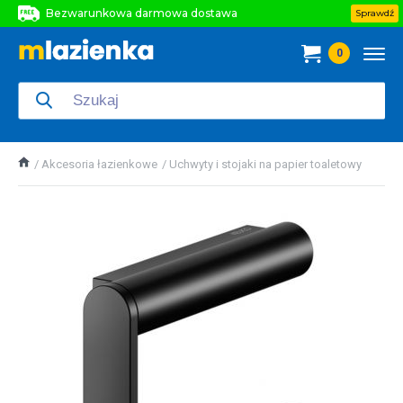
Bezwarunkowa darmowa dostawa
Sprawdź
Bezwarunkowa darmowa dostawa
0
Bezwarunkowa darmowa dostawa
Akcesoria łazienkowe
Uchwyty i stojaki na papier toaletowy