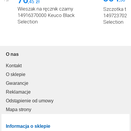
,
56
,
45
zł
zł
Wieszak na ręcznik czarny
Szczotka to
14916370000 Keuco Black
14972370200
Selection
Selection
O nas
Kontakt
O sklepie
Gwarancje
Reklamacje
Odstąpienie od umowy
Mapa strony
Informacja o sklepie