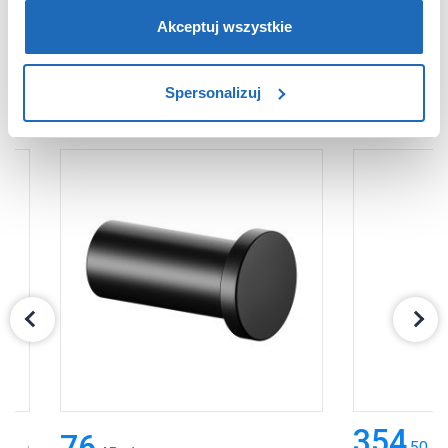
partnerzy reklamowi.
Jeśli chcesz, włącz „Tylko
wymagane pliki cookie”.
Pamiętaj jednak, że
Akceptuj wszystkie
zablokowane niektóre pliki cookie mogą mieć wpływ na
sposób dostarczania treści niedostosowanych do potrzeb
PRODUKTY Z SERII
Spersonalizuj
użytkowników.
Aby uzyskać więcej informacji na temat plików plików
cookie, kliknij „Ustawienia plików cookie”.
Jeśli chcesz
uzyskać więcej informacji na temat plików cookie i tego,
dlaczego ich przepisy, przejdź do zakładu „Informacje o
plikach cookie”.
354
76
,
50
zł