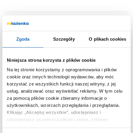
OPIS PRODUKTU
Zgoda
Szczegóły
O plikach cookies
Marka
Keuco
Seria
Black Selection
Niniejsza strona korzysta z plików cookie
Nr katalogowy
14962370000
Na tej stronie korzystamy z oprogramowania i plików
Kolor
czarny
cookie oraz innych technologii wydawców, aby móc
Montaż
przykręcany
korzystać ze wszystkich funkcji naszej witryny, z jej
Kod EAN
4017214903580
usług, analizować oraz wyświetlać reklamy.
W tym celu
Wymiary z
11 x 4 x 15 cm
za pomocą plików cookie zbieramy informacje o
opakowaniem
użytkownikach, wzorcach przeglądania i przeglądania.
Waga z opakowaniem
0,41 kg
Klikając „Akceptuj wszystkie”, udostępniasz i
udostępniasz za pomocą plików cookie, zebrane
Dane producenta
Zobacz
informacje dla użytkowników zewnętrznych, a także nasi