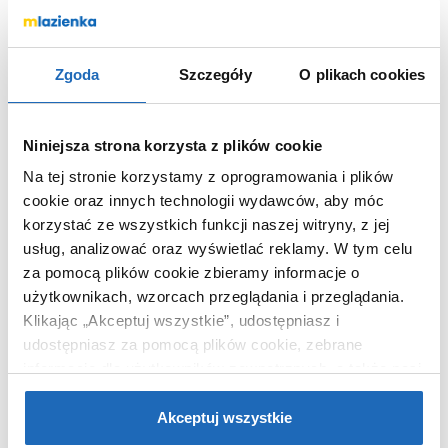
tak
Otwór na baterie
Zgoda
Szczegóły
O plikach cookies
Chcesz zamówić telefonicznie?
Niniejsza strona korzysta z plików cookie
OPIS PRODUKTU
Na tej stronie korzystamy z oprogramowania i plików
cookie oraz innych technologii wydawców, aby móc
korzystać ze wszystkich funkcji naszej witryny, z jej
Marka
Cristalstone
usług, analizować oraz wyświetlać reklamy.
W tym celu
za pomocą plików cookie zbieramy informacje o
Seria
Linea Simpla
użytkownikach, wzorcach przeglądania i przeglądania.
Nr katalogowy
U1000MCOT
Klikając „Akceptuj wszystkie”, udostępniasz i
Dłuższy bok
100 cm
udostępniasz za pomocą plików cookie, zebrane
Krótszy bok
45 cm
informacje dla użytkowników zewnętrznych, a także nasi
partnerzy reklamowi.
Jeśli chcesz, włącz „Tylko
Typ
klasyczna, z
blatem
wymagane pliki cookie”.
Pamiętaj jednak, że
Akceptuj wszystkie
zablokowane niektóre pliki cookie mogą mieć wpływ na
Kształt
prostokątna