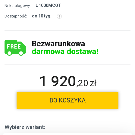
U1000MCOT
Nr katalogowy:
do 10 tyg.
Dostępność:
Bezwarunkowa
darmowa dostawa!
1 920
,
20
zł
DO KOSZYKA
Wybierz wariant: