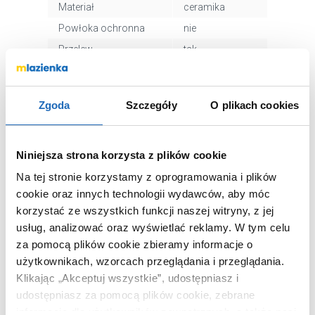
Materiał
ceramika
Powłoka ochronna
nie
Przelew
tak
Położenie niecki
na środku
umywalki
Zgoda
Szczegóły
O plikach cookies
Wykończenie
połysk
powierzchni
Kod EAN
8433290414981
Niniejsza strona korzysta z plików cookie
Wymiary z
50 x 18 x 102
opakowaniem
cm
Na tej stronie korzystamy z oprogramowania i plików
cookie oraz innych technologii wydawców, aby móc
Waga z opakowaniem
27,50 kg
korzystać ze wszystkich funkcji naszej witryny, z jej
Dane producenta
Zobacz
usług, analizować oraz wyświetlać reklamy.
W tym celu
za pomocą plików cookie zbieramy informacje o
użytkownikach, wzorcach przeglądania i przeglądania.
Klikając „Akceptuj wszystkie”, udostępniasz i
udostępniasz za pomocą plików cookie, zebrane
WARTO DOKUPIĆ
informacje dla użytkowników zewnętrznych, a także nasi