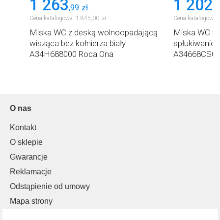
1 263
1 202
,
99
zł
,
9
Cena katalogowa:
1 845
,
00
Cena katalogowa:
zł
Miska WC z deską wolnoopadającą
Miska WC wis
ca
wisząca bez kołnierza biały
spłukiwaniem
A34H688000 Roca Ona
A34668CS00
O nas
Kontakt
O sklepie
Gwarancje
Reklamacje
Odstąpienie od umowy
Mapa strony