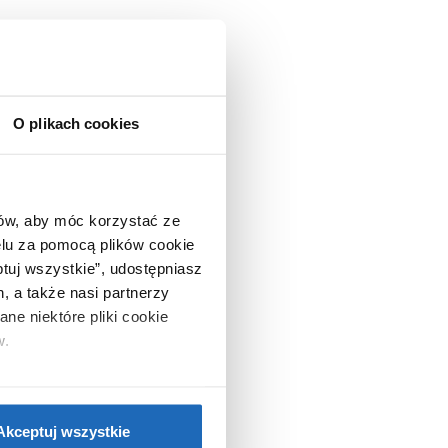
O plikach cookies
ców, aby móc korzystać ze
lu za pomocą plików cookie
ptuj wszystkie”, udostępniasz
, a także nasi partnerzy
ne niektóre pliki cookie
w.
ie”.
Jeśli chcesz uzyskać
nformacje o plikach cookie”.
Akceptuj wszystkie