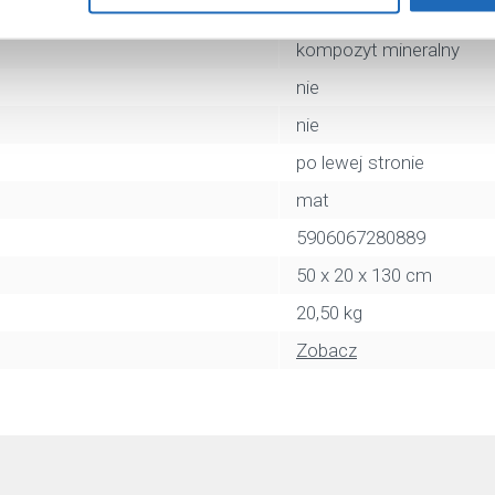
biały
kompozyt mineralny
nie
nie
po lewej stronie
mat
5906067280889
50 x 20 x 130 cm
20,50 kg
Zobacz