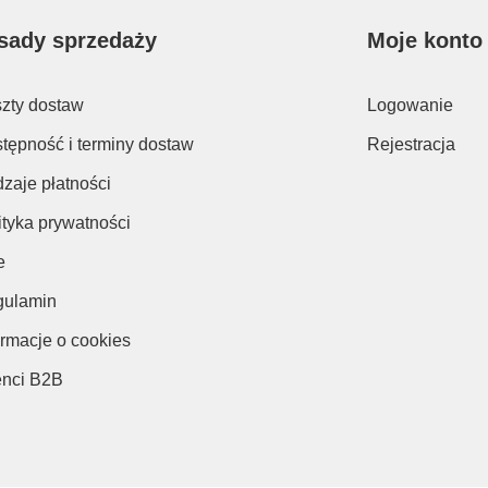
sady sprzedaży
Moje konto
zty dostaw
Logowanie
tępność i terminy dostaw
Rejestracja
zaje płatności
ityka prywatności
e
ulamin
ormacje o cookies
enci B2B