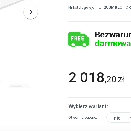
U1200MBLOTC
Nr katalogowy:
Bezwaru
darmowa
2 018
,
20
zł
Wybierz wariant:
Otwór na baterie
nie