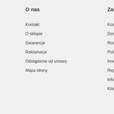
O nas
Za
Kontakt
Kos
O sklepie
Dos
Gwarancje
Rod
Reklamacje
Pol
Odstąpienie od umowy
Inn
Mapa strony
Reg
Inf
Kli