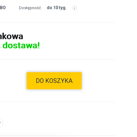
RBO
do 10 tyg.
Dostępność:
nkowa
 dostawa!
DO KOSZYKA