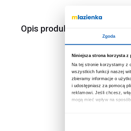
Opis produktu
Zgoda
Marka
Niniejsza strona korzysta z
Seria
Na tej stronie korzystamy z
wszystkich funkcji naszej wi
Nr katalogowy
zbieramy informacje o użytk
Dłuższy bok
i udostępniasz za pomocą pl
reklamowi.
Jeśli chcesz, wł
Krótszy bok
mogą mieć wpływ na sposób 
Typ
Aby uzyskać więcej informacj
Kształt
więcej informacji na temat pl
Otwór na baterie