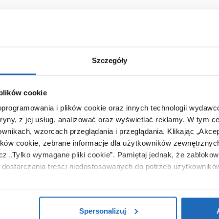
Chcesz zamówić telefonicznie?
Szczegóły
Cristalstone
 plików cookie
Linea Simpla
 oprogramowania i plików cookie oraz innych technologii wydaw
tryny, z jej usług, analizować oraz wyświetlać reklamy.
W tym ce
U1200MBLOTCRBO
ownikach, wzorcach przeglądania i przeglądania.
Klikając „Akce
120 cm
ików cookie, zebrane informacje dla użytkowników zewnętrznych
ącz „Tylko wymagane pliki cookie”.
Pamiętaj jednak, że zablokowa
45 cm
dostarczania treści niedostosowanych do potrzeb użytkownikó
wpuszczana, z blatem
i na temat plików plików cookie, kliknij „Ustawienia plików cook
prostokątna
ików cookie i tego, dlaczego ich przepisy, przejdź do zakładu „I
nie
Spersonalizuj