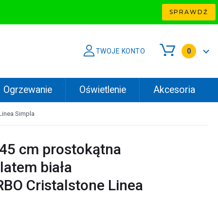
SPRAWDŹ
TWOJE KONTO
0
Ogrzewanie
Oświetlenie
Akcesoria
Linea Simpla
45 cm prostokątna
latem biała
O Cristalstone Linea