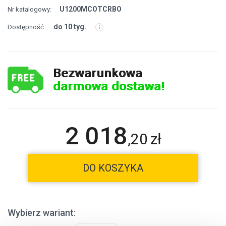
U1200MCOTCRBO
Nr katalogowy:
do 10 tyg.
Dostępność:
Bezwarunkowa
darmowa dostawa!
2 018
,
20
zł
DO KOSZYKA
Wybierz wariant: