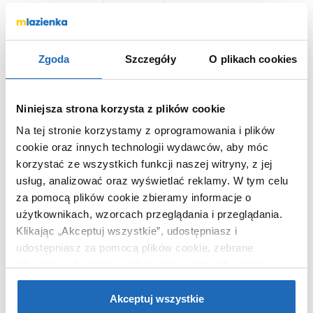
nie
Otwór na baterie
Chcesz zamówić telefonicznie?
Zgoda
Szczegóły
O plikach cookies
Niniejsza strona korzysta z plików cookie
OPIS PRODUKTU
Na tej stronie korzystamy z oprogramowania i plików
cookie oraz innych technologii wydawców, aby móc
korzystać ze wszystkich funkcji naszej witryny, z jej
Marka
Cristalstone
usług, analizować oraz wyświetlać reklamy.
W tym celu
Seria
Linea Simpla
za pomocą plików cookie zbieramy informacje o
Nr katalogowy
U1200MCOTCRBO
użytkownikach, wzorcach przeglądania i przeglądania.
Klikając „Akceptuj wszystkie”, udostępniasz i
Dłuższy bok
120 cm
udostępniasz za pomocą plików cookie, zebrane
Krótszy bok
45 cm
informacje dla użytkowników zewnętrznych, a także nasi
Typ
wpuszczana, z
partnerzy reklamowi.
Jeśli chcesz, włącz „Tylko
blatem
wymagane pliki cookie”.
Pamiętaj jednak, że
Akceptuj wszystkie
Kształt
prostokątna