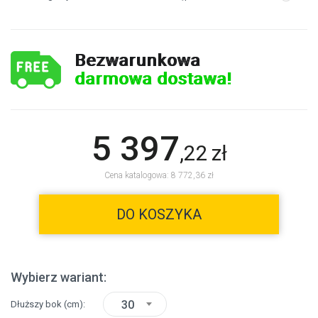
Bezwarunkowa
darmowa dostawa!
5 397
,
22
zł
Cena katalogowa: 8 772,36 zł
DO KOSZYKA
Wybierz wariant:
30
Dłuższy bok
(cm)