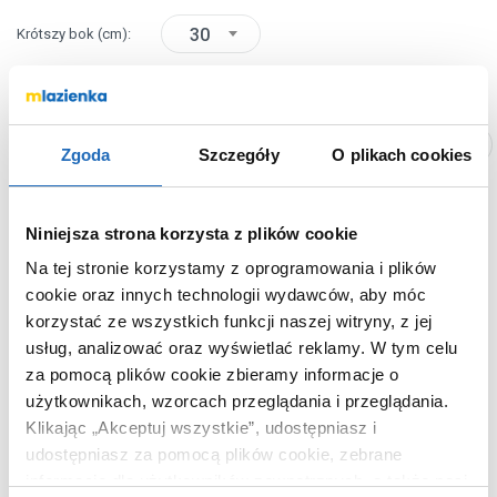
30
Krótszy bok
(cm)
okrągła
Kształt
biały / dwukolorowa / brąz/beż
Kolor
Zgoda
Szczegóły
O plikach cookies
Chcesz zamówić telefonicznie?
Niniejsza strona korzysta z plików cookie
Na tej stronie korzystamy z oprogramowania i plików
cookie oraz innych technologii wydawców, aby móc
OPIS PRODUKTU
korzystać ze wszystkich funkcji naszej witryny, z jej
usług, analizować oraz wyświetlać reklamy.
W tym celu
za pomocą plików cookie zbieramy informacje o
Marka
Axor
użytkownikach, wzorcach przeglądania i przeglądania.
Seria
Suite
Klikając „Akceptuj wszystkie”, udostępniasz i
udostępniasz za pomocą plików cookie, zebrane
Nr katalogowy
42000140
informacje dla użytkowników zewnętrznych, a także nasi
Dłuższy bok
30 cm