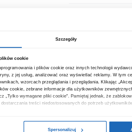
Chcesz zamówić telefonicznie?
Szczegóły
 plików cookie
Axor
 oprogramowania i plików cookie oraz innych technologii wydaw
Suite
tryny, z jej usług, analizować oraz wyświetlać reklamy.
W tym ce
42001670
ownikach, wzorcach przeglądania i przeglądania.
Klikając „Akce
ików cookie, zebrane informacje dla użytkowników zewnętrznych
40 cm
ącz „Tylko wymagane pliki cookie”.
Pamiętaj jednak, że zablokowa
40 cm
dostarczania treści niedostosowanych do potrzeb użytkownikó
nablatowa
i na temat plików plików cookie, kliknij „Ustawienia plików cook
okrągła
ików cookie i tego, dlaczego ich przepisy, przejdź do zakładu „I
Spersonalizuj
nie