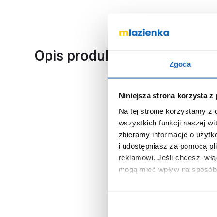
Opis produktu
Zgoda
Niniejsza strona korzysta z
Marka
Na tej stronie korzystamy z
Seria
wszystkich funkcji naszej wi
Nr katalogowy
zbieramy informacje o użytk
i udostępniasz za pomocą pl
Dłuższy bok
reklamowi.
Jeśli chcesz, wł
Krótszy bok
mogą mieć wpływ na sposób 
Typ
Aby uzyskać więcej informacj
Kształt
więcej informacji na temat pl
Otwór na baterie