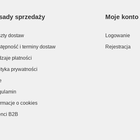
sady sprzedaży
Moje konto
zty dostaw
Logowanie
tępność i terminy dostaw
Rejestracja
zaje płatności
ityka prywatności
e
ulamin
ormacje o cookies
enci B2B