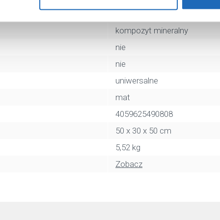
biały, dwukolorowa, czarny
kompozyt mineralny
nie
nie
uniwersalne
mat
4059625490808
50 x 30 x 50 cm
5,52 kg
Zobacz