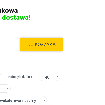
nkowa
 dostawa!
DO KOSZYKA
Krótszy bok
(cm)
40
 dwukolorowa / czarny