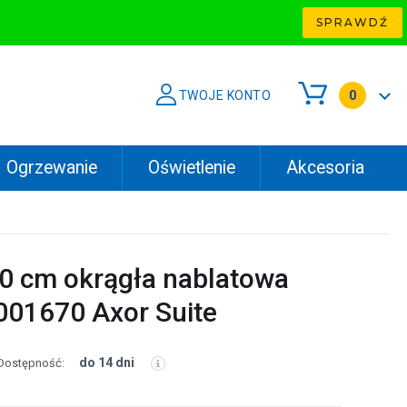
SPRAWDŹ
TWOJE KONTO
0
Ogrzewanie
Oświetlenie
Akcesoria
 cm okrągła nablatowa
001670 Axor Suite
do 14 dni
Dostępność: