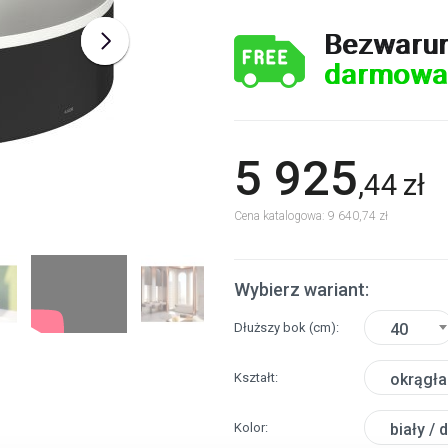
Bezwaru
darmowa
5 925
,
44
zł
Cena katalogowa: 9 640,74 zł
Wybierz wariant:
Dłuższy bok
(cm)
40
Kształt
okrągła
Kolor
biały /