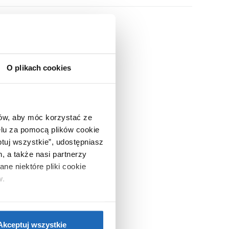
O plikach cookies
ców, aby móc korzystać ze
lu za pomocą plików cookie
ptuj wszystkie”, udostępniasz
, a także nasi partnerzy
ne niektóre pliki cookie
w.
ie”.
Jeśli chcesz uzyskać
nformacje o plikach cookie”.
Akceptuj wszystkie