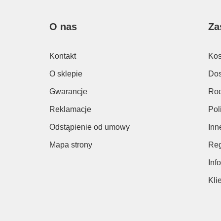
O nas
Za
Kontakt
Kos
O sklepie
Dos
Gwarancje
Rod
Reklamacje
Pol
Odstąpienie od umowy
Inn
Mapa strony
Reg
Inf
Kli