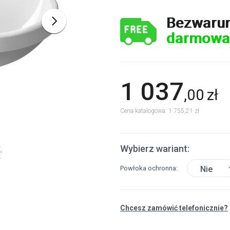
Bezwaru
darmowa
1 037
,
00
zł
Cena katalogowa: 1 755,21 zł
Wybierz wariant:
Powłoka ochronna
Nie
Chcesz zamówić telefonicznie?