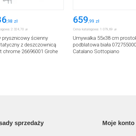
36
659
,
98
zł
,
99
zł
logowa:
2 324
,
70
Cena katalogowa:
1 079
,
69
zł
zł
 prysznicowy ścienny
Umywalka 55x38 cm prosto
tatyczny z deszczownicą
podblatowa biała 07275500
ght chrome 26696001 Grohe
Catalano Sottopiano
 Comfort
sady sprzedaży
Moje konto