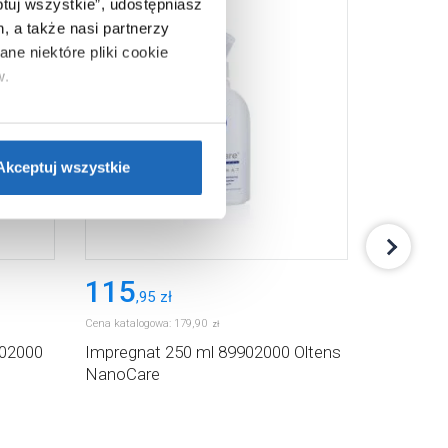
ptuj wszystkie”, udostępniasz
, a także nasi partnerzy
ne niektóre pliki cookie
w.
ie”.
Jeśli chcesz uzyskać
nformacje o plikach cookie”.
Akceptuj wszystkie
115
70
,
95
zł
,
95
zł
Cena katalogowa:
179
,
90
Cena katalog
zł
102000
Impregnat 250 ml 89902000 Oltens
Środek d
NanoCare
ml 89900