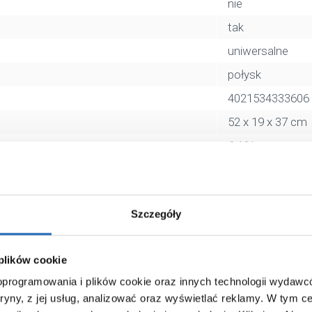
nie
tak
uniwersalne
połysk
4021534333606
52 x 19 x 37 cm
6,46 kg
Zobacz
Szczegóły
 plików cookie
 oprogramowania i plików cookie oraz innych technologii wydaw
tryny, z jej usług, analizować oraz wyświetlać reklamy.
W tym ce