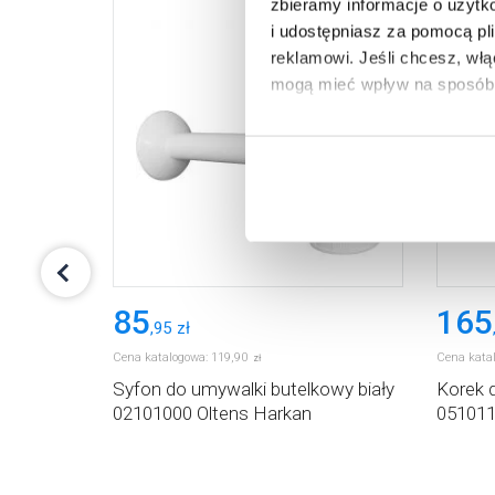
zbieramy informacje o użytk
i udostępniasz za pomocą pl
reklamowi.
Jeśli chcesz, wł
mogą mieć wpływ na sposób 
Aby uzyskać więcej informacj
więcej informacji na temat pl
85
165
,
95
zł
Cena katalogowa:
119
,
90
Cena kata
zł
n do
Syfon do umywalki butelkowy biały
Korek 
02101000 Oltens Harkan
051011