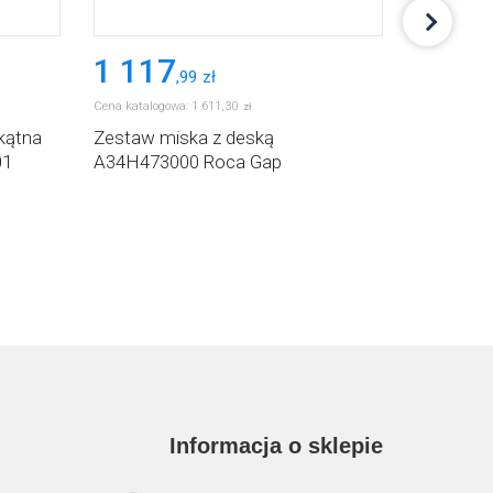
1 117
1 18
,
99
zł
Cena katalogowa:
1 611
,
30
Cena katalog
zł
kątna
Zestaw miska z deską
Zestaw m
01
A34H473000 Roca Gap
wolnoop
Roca Gap
Informacja o sklepie