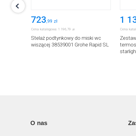
723
1 1
,
99
zł
Cena katalogowa:
1 196
,
79
Cena kata
zł
71554000
Stelaż podtynkowy do miski wc
Zestaw
wiszącej 38539001 Grohe Rapid SL
termos
starli
Vitalio
O nas
Za