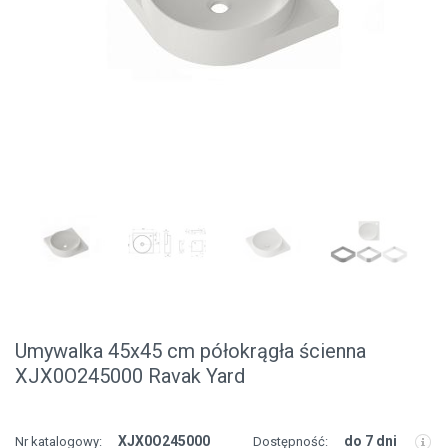
Umywalka 45x45 cm półokrągła ścienna
XJX0O245000 Ravak Yard
XJX0O245000
do 7 dni
Nr katalogowy:
Dostępność: