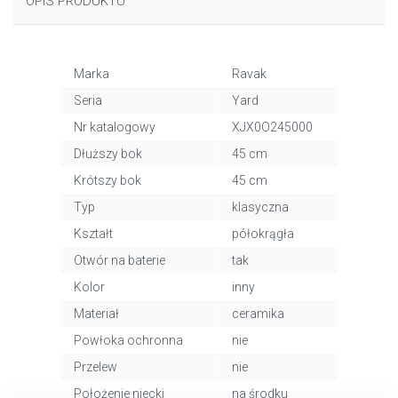
OPIS PRODUKTU
Marka
Ravak
Seria
Yard
Nr katalogowy
XJX0O245000
Dłuższy bok
45 cm
Krótszy bok
45 cm
Typ
klasyczna
Kształt
półokrągła
Otwór na baterie
tak
Kolor
inny
Materiał
ceramika
Powłoka ochronna
nie
Przelew
nie
Położenie niecki
na środku