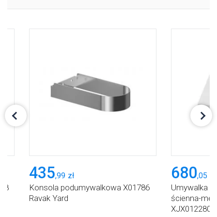
435
680
,
99
zł
,
05
zł
x38
Konsola podumywalkowa X01786
Umywalka 28
Ravak Yard
ścienna-meb
XJX01228000