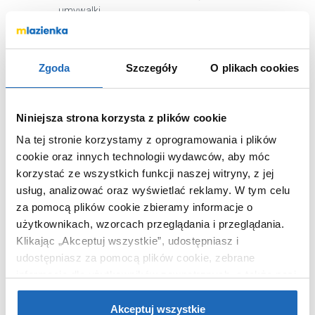
umywalki
Wykończenie
mat
powierzchni
Kod EAN
8592626092887
Zgoda
Szczegóły
O plikach cookies
Wymiary z
48 x 15 x 48 cm
opakowaniem
Niniejsza strona korzysta z plików cookie
Waga z opakowaniem
8,40 kg
Na tej stronie korzystamy z oprogramowania i plików
Dane producenta
Zobacz
cookie oraz innych technologii wydawców, aby móc
korzystać ze wszystkich funkcji naszej witryny, z jej
usług, analizować oraz wyświetlać reklamy.
W tym celu
za pomocą plików cookie zbieramy informacje o
użytkownikach, wzorcach przeglądania i przeglądania.
WARTO DOKUPIĆ
Klikając „Akceptuj wszystkie”, udostępniasz i
udostępniasz za pomocą plików cookie, zebrane
informacje dla użytkowników zewnętrznych, a także nasi
partnerzy reklamowi.
Jeśli chcesz, włącz „Tylko
wymagane pliki cookie”.
Pamiętaj jednak, że
Akceptuj wszystkie