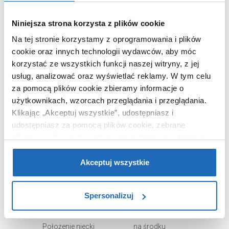
OPIS PRODUKTU
Niniejsza strona korzysta z plików cookie
Na tej stronie korzystamy z oprogramowania i plików
Marka
Laveo
cookie oraz innych technologii wydawców, aby móc
Seria
Mogami
korzystać ze wszystkich funkcji naszej witryny, z jej
Nr katalogowy
VUM7250
usług, analizować oraz wyświetlać reklamy.
W tym celu
za pomocą plików cookie zbieramy informacje o
Dłuższy bok
50 cm
użytkownikach, wzorcach przeglądania i przeglądania.
Krótszy bok
40 cm
Klikając „Akceptuj wszystkie”, udostępniasz i
Typ
nablatowa
udostępniasz za pomocą plików cookie, zebrane
Kształt
owalna
informacje dla użytkowników zewnętrznych, a także nasi
partnerzy reklamowi.
Jeśli chcesz, włącz „Tylko
Otwór na baterie
nie
wymagane pliki cookie”.
Pamiętaj jednak, że
Akceptuj wszystkie
Kolor
biały
zablokowane niektóre pliki cookie mogą mieć wpływ na
Materiał
ceramika
sposób dostarczania treści niedostosowanych do potrzeb
Spersonalizuj
Powłoka ochronna
nie
użytkowników.
Przelew
nie
Aby uzyskać więcej informacji na temat plików plików
Położenie niecki
na środku