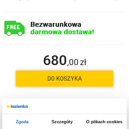
Bezwarunkowa
darmowa dostawa!
680
,
00
zł
DO KOSZYKA
Chcesz zamówić telefonicznie?
Zgoda
Szczegóły
O plikach cookies