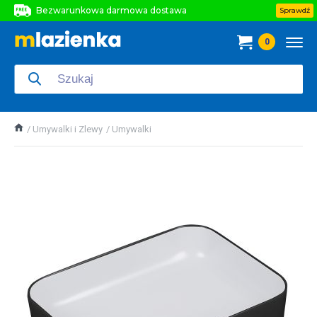
Bezwarunkowa darmowa dostawa
Sprawdź
Bezwarunkowa darmowa dostawa
0
Bezwarunkowa darmowa dostawa
Umywalki i Zlewy
Umywalki