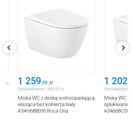
1 259
1 202
,
99
zł
,
8
,
70
zł
Cena katalogowa:
1 845
,
00
Cena katalogowa:
zł
00
Miska WC z deską wolnoopadającą
Miska WC wis
wisząca bez kołnierza biały
spłukiwaniem
A34H688000 Roca Ona
A34668CS00