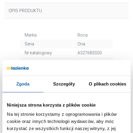
OPIS PRODUKTU
Marka
Roca
Seria
Ona
Nr katalogowy
A327683S00
Dłuższy bok
55 cm
Krótszy bok
36 cm
Typ
klasyczna
Zgoda
Szczegóły
O plikach cookies
Kształt
prostokątna
Otwór na baterie
tak
Niniejsza strona korzysta z plików cookie
Kolor
biały
Na tej stronie korzystamy z oprogramowania i plików
Materiał
ceramika
cookie oraz innych technologii wydawców, aby móc
Powłoka ochronna
tak
korzystać ze wszystkich funkcji naszej witryny, z jej