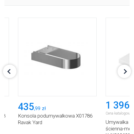
1 396
435
,
4
,
99
zł
Cena katalogowa:
x38
Konsola podumywalkowa X01786
Umywalka 60
Ravak Yard
ścienna-meb