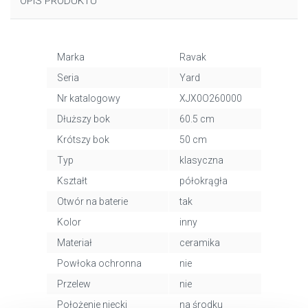
OPIS PRODUKTU
Marka
Ravak
Seria
Yard
Nr katalogowy
XJX0O260000
Dłuższy bok
60.5 cm
Krótszy bok
50 cm
Typ
klasyczna
Kształt
półokrągła
Otwór na baterie
tak
Kolor
inny
Materiał
ceramika
Powłoka ochronna
nie
Przelew
nie
Położenie niecki
na środku