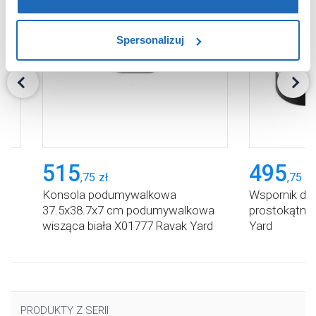
zablokowane niektóre pliki cookie mogą mieć wpływ na
sposób dostarczania treści niedostosowanych do potrzeb
Spersonalizuj
użytkowników.
Aby uzyskać więcej informacji na temat plików plików
cookie, kliknij „Ustawienia plików cookie”.
Jeśli chcesz
uzyskać więcej informacji na temat plików cookie i tego,
dlaczego ich przepisy, przejdź do zakładu „Informacje o
plikach cookie”.
515
495
,
75
zł
,
75
zł
Konsola podumywalkowa
Wspornik do
37.5x38.7x7 cm podumywalkowa
prostokątna
wisząca biała X01777 Ravak Yard
Yard
PRODUKTY Z SERII