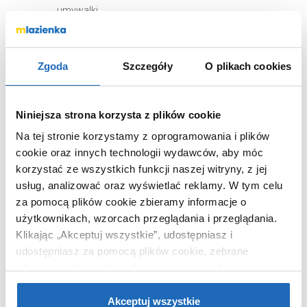
umywalki
Wykończenie
mat
powierzchni
Kod EAN
8592626092863
Zgoda
Szczegóły
O plikach cookies
Wymiary z
53 x 15 x 64 cm
opakowaniem
Niniejsza strona korzysta z plików cookie
Waga z opakowaniem
12,90 kg
Na tej stronie korzystamy z oprogramowania i plików
Dane producenta
Zobacz
cookie oraz innych technologii wydawców, aby móc
korzystać ze wszystkich funkcji naszej witryny, z jej
usług, analizować oraz wyświetlać reklamy.
W tym celu
za pomocą plików cookie zbieramy informacje o
użytkownikach, wzorcach przeglądania i przeglądania.
WARTO DOKUPIĆ
Klikając „Akceptuj wszystkie”, udostępniasz i
udostępniasz za pomocą plików cookie, zebrane
informacje dla użytkowników zewnętrznych, a także nasi
partnerzy reklamowi.
Jeśli chcesz, włącz „Tylko
wymagane pliki cookie”.
Pamiętaj jednak, że
Akceptuj wszystkie