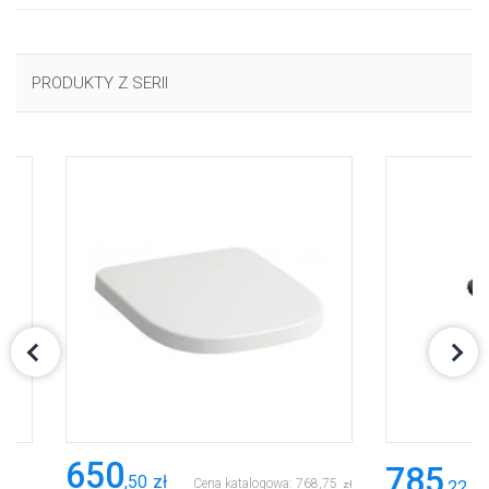
PRODUKTY Z SERII
650
785
,
50
zł
Cena katalogowa:
768
,
75
,
22
zł
zł