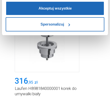
partnerzy reklamowi.
Jeśli chcesz, włącz „Tylko
wymagane pliki cookie”.
Pamiętaj jednak, że
Akceptuj wszystkie
zablokowane niektóre pliki cookie mogą mieć wpływ na
sposób dostarczania treści niedostosowanych do potrzeb
Spersonalizuj
użytkowników.
Aby uzyskać więcej informacji na temat plików plików
cookie, kliknij „Ustawienia plików cookie”.
Jeśli chcesz
uzyskać więcej informacji na temat plików cookie i tego,
dlaczego ich przepisy, przejdź do zakładu „Informacje o
plikach cookie”.
316
,
95
zł
Laufen H8981840000001 korek do
umywalki biały