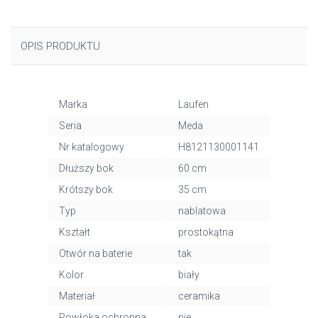
OPIS PRODUKTU
Marka
Laufen
Seria
Meda
Nr katalogowy
H8121130001141
Dłuższy bok
60 cm
Krótszy bok
35 cm
Typ
nablatowa
Kształt
prostokątna
Otwór na baterie
tak
Kolor
biały
Materiał
ceramika
Powłoka ochronna
nie