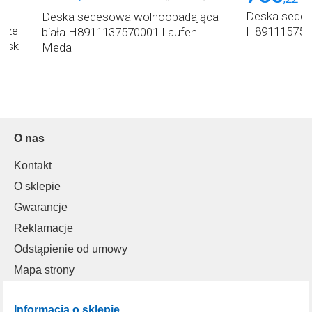
Deska sede
Deska sedesowa wolnoopadająca
a ze
H891115758
biała H8911137570001 Laufen
łysk
Meda
O nas
Kontakt
O sklepie
Gwarancje
Reklamacje
Odstąpienie od umowy
Mapa strony
Informacja o sklepie