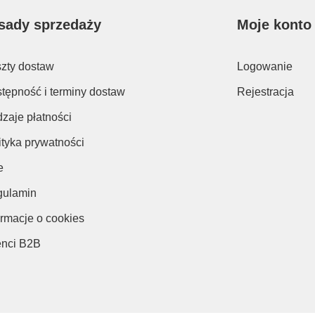
sady sprzedaży
Moje konto
zty dostaw
Logowanie
tępność i terminy dostaw
Rejestracja
zaje płatności
ityka prywatności
e
ulamin
ormacje o cookies
enci B2B