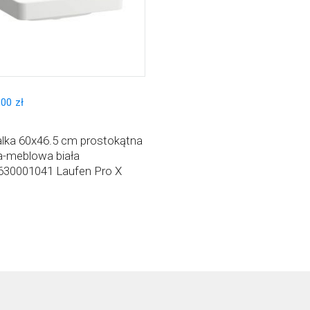
,
00
zł
ka 60x46.5 cm prostokątna
a-meblowa biała
30001041 Laufen Pro X