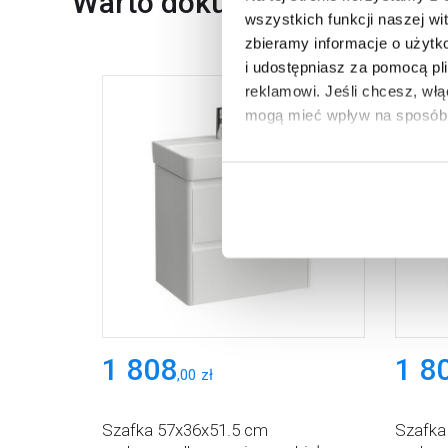
Warto dokupić
wszystkich funkcji naszej wi
zbieramy informacje o użytk
i udostępniasz za pomocą pl
reklamowi.
Jeśli chcesz, wł
mogą mieć wpływ na sposób 
Aby uzyskać więcej informacj
więcej informacji na temat pl
1 808
1 8
,
00
zł
Szafka 57x36x51.5 cm
Szafka