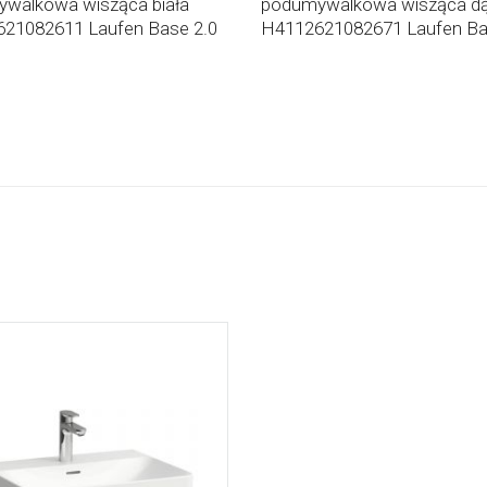
walkowa wisząca biała
podumywalkowa wisząca d
21082611 Laufen Base 2.0
H4112621082671 Laufen Ba