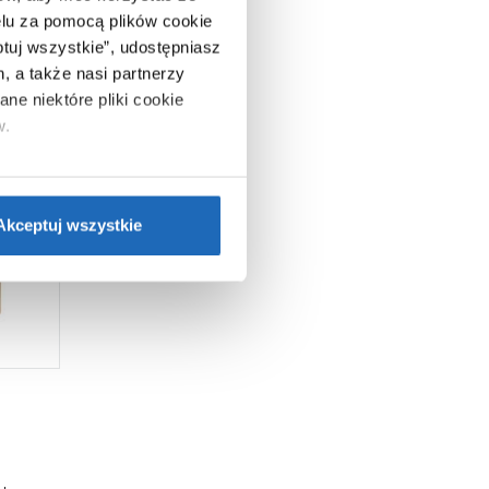
lu za pomocą plików cookie
ptuj wszystkie”, udostępniasz
, a także nasi partnerzy
ne niektóre pliki cookie
w.
ie”.
Jeśli chcesz uzyskać
nformacje o plikach cookie”.
Akceptuj wszystkie