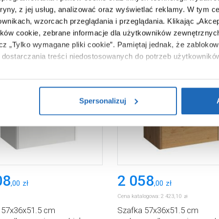
tryny, z jej usług, analizować oraz wyświetlać reklamy.
W tym ce
ownikach, wzorcach przeglądania i przeglądania.
Klikając „Akce
ików cookie, zebrane informacje dla użytkowników zewnętrznych
ącz „Tylko wymagane pliki cookie”.
Pamiętaj jednak, że zablokowa
dostarczania treści niedostosowanych do potrzeb użytkownikó
i na temat plików plików cookie, kliknij „Ustawienia plików cook
ików cookie i tego, dlaczego ich przepisy, przejdź do zakładu „I
Spersonalizuj
08
2 058
,
00
zł
,
00
zł
Cena katalogowa:
2 423
,
10
zł
 57x36x51.5 cm
Szafka 57x36x51.5 cm