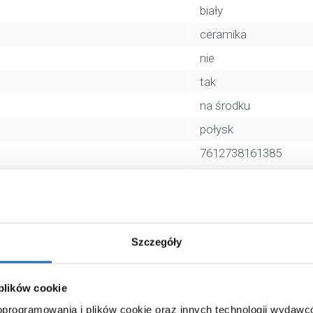
biały
ceramika
nie
tak
na środku
połysk
7612738161385
20 x 50 x 63 cm
15,80 kg
Zobacz
Szczegóły
 plików cookie
 oprogramowania i plików cookie oraz innych technologii wydaw