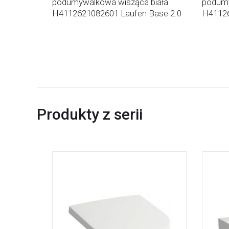
podumywalkowa wisząca biała
podumy
H4112621082601 Laufen Base 2.0
H41126
Produkty z serii