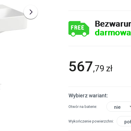
Bezwaru
darmowa
567
,
79
zł
Wybierz wariant:
Otwór na baterie
nie
Wykończenie powierzchni
po