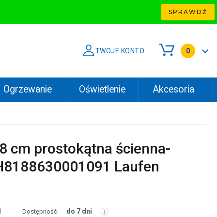
SPRAWDŹ
TWOJE KONTO
0
Ogrzewanie
Oświetlenie
Akcesoria
 cm prostokątna ścienna-
 H8188630001091 Laufen
1
do 7 dni
Dostępność: