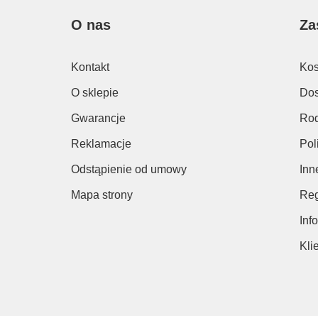
O nas
Za
Kontakt
Kos
O sklepie
Dos
Gwarancje
Rod
Reklamacje
Pol
Odstąpienie od umowy
Inn
Mapa strony
Reg
Inf
Kli