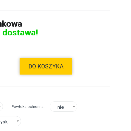
nkowa
 dostawa!
DO KOSZYKA
Powłoka ochronna
nie
łysk