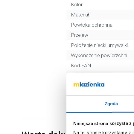
Kolor
Materiał
Powłoka ochronna
Przelew
Położenie niecki umywalki
Wykończenie powierzchni
Kod EAN
Wymiary z opakowaniem
Waga z opakowaniem
Dane producenta
Zgoda
Niniejsza strona korzysta z
Na tej stronie korzystamy z