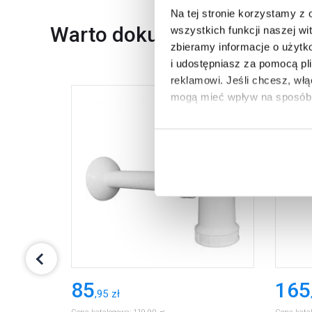
Na tej stronie korzystamy z
Warto dokupić
wszystkich funkcji naszej wi
zbieramy informacje o użytk
i udostępniasz za pomocą pl
reklamowi.
Jeśli chcesz, wł
mogą mieć wpływ na sposób 
Aby uzyskać więcej informacj
więcej informacji na temat pl
85
165
,
95
zł