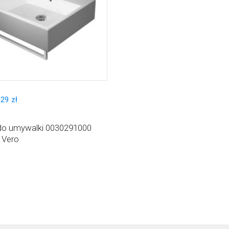
,
29
zł
 do umywalki 0030291000
 Vero