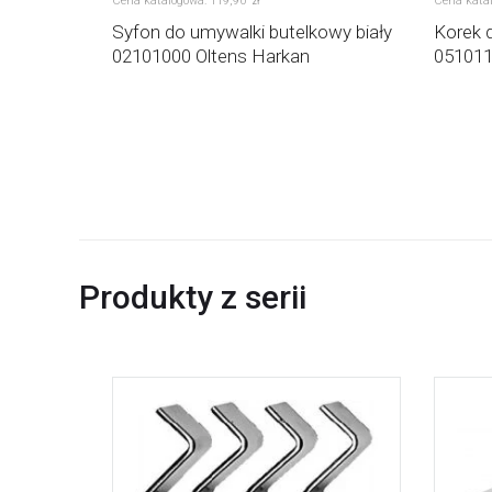
Cena katalogowa:
119
,
90
Cena kata
zł
n do
Syfon do umywalki butelkowy biały
Korek 
02101000 Oltens Harkan
051011
Produkty z serii