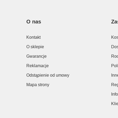
O nas
Za
Kontakt
Kos
O sklepie
Dos
Gwarancje
Rod
Reklamacje
Pol
Odstąpienie od umowy
Inn
Mapa strony
Reg
Inf
Kli