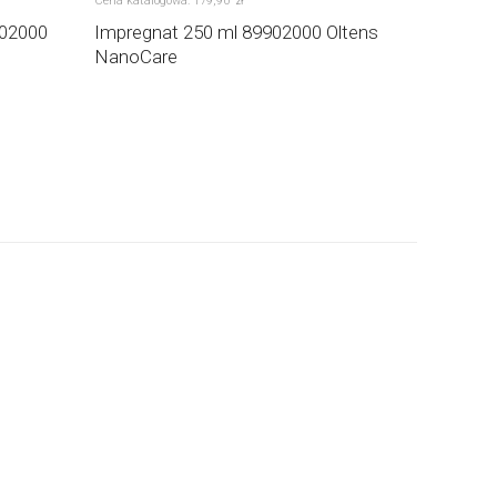
Cena katalogowa:
179
,
90
Cena katalog
zł
102000
Impregnat 250 ml 89902000 Oltens
Środek d
NanoCare
ml 89900