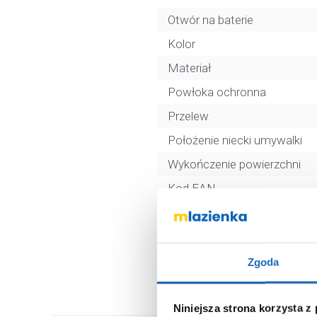
Otwór na baterie
Kolor
Materiał
Powłoka ochronna
Przelew
Położenie niecki umywalki
Wykończenie powierzchni
Kod EAN
Wymiary z opakowaniem
Waga z opakowaniem
Dane producenta
Zgoda
Niniejsza strona korzysta z