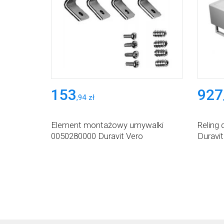
153
927
,
94
zł
Element montażowy umywalki
Reling
0050280000 Duravit Vero
Duravit