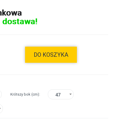
nkowa
 dostawa!
DO KOSZYKA
Krótszy bok
(cm)
47