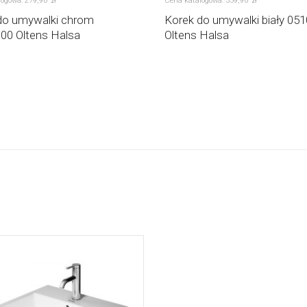
logowa:
279
,
90
Cena katalogowa:
359
,
90
zł
zł
do umywalki chrom
Korek do umywalki biały 05
00 Oltens Halsa
Oltens Halsa