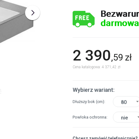
Bezwaru
darmowa
2 390
,
59
zł
Cena katalogowa: 4 371,42 zł
Wybierz wariant:
Dłuższy bok
(cm)
80
Powłoka ochronna
nie
Chcesz zamówić telefonicznie?