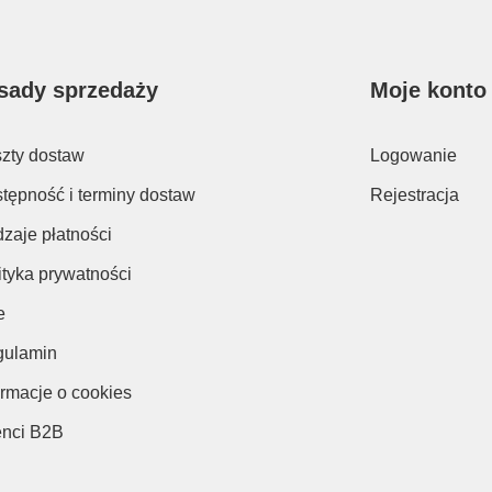
sady sprzedaży
Moje konto
zty dostaw
Logowanie
tępność i terminy dostaw
Rejestracja
zaje płatności
ityka prywatności
e
ulamin
ormacje o cookies
enci B2B