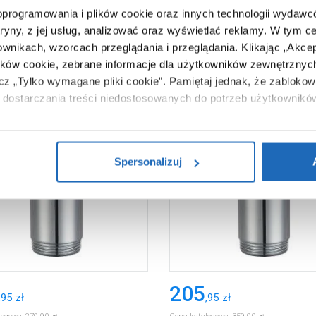
 oprogramowania i plików cookie oraz innych technologii wydaw
tryny, z jej usług, analizować oraz wyświetlać reklamy.
W tym ce
ownikach, wzorcach przeglądania i przeglądania.
Klikając „Akce
ików cookie, zebrane informacje dla użytkowników zewnętrznych
ącz „Tylko wymagane pliki cookie”.
Pamiętaj jednak, że zablokowa
dostarczania treści niedostosowanych do potrzeb użytkownikó
i na temat plików plików cookie, kliknij „Ustawienia plików cook
ików cookie i tego, dlaczego ich przepisy, przejdź do zakładu „I
Spersonalizuj
205
,
95
zł
,
95
zł