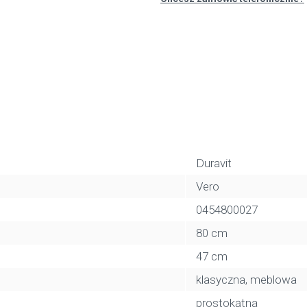
Duravit
Vero
0454800027
80 cm
47 cm
klasyczna, meblowa
prostokątna