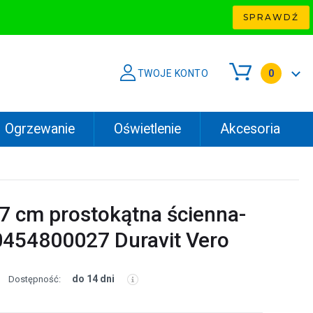
SPRAWDŹ
TWOJE KONTO
0
Ogrzewanie
Oświetlenie
Akcesoria
 cm prostokątna ścienna-
0454800027 Duravit Vero
do 14 dni
Dostępność: