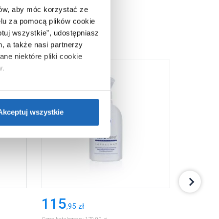
ców, aby móc korzystać ze
lu za pomocą plików cookie
ptuj wszystkie”, udostępniasz
, a także nasi partnerzy
ne niektóre pliki cookie
w.
ie”.
Jeśli chcesz uzyskać
nformacje o plikach cookie”.
Akceptuj wszystkie
115
70
,
95
zł
,
95
zł