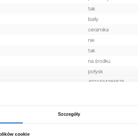
tak
biały
ceramika
nie
tak
na środku
połysk
4021534285875
82 x 53 x 18 cm
21,88 kg
Zobacz
Szczegóły
 plików cookie