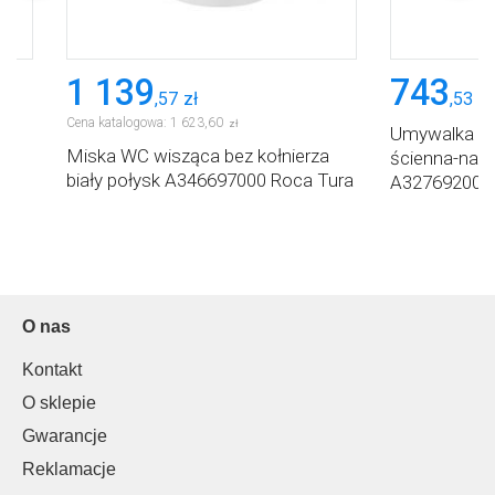
1 139
743
,
57
zł
,
53
zł
Cena katalogowa:
1 623
,
60
zł
Umywalka 55
na
Miska WC wisząca bez kołnierza
ścienna-nabl
biały połysk A346697000 Roca Tura
A327692000 
O nas
Kontakt
O sklepie
Gwarancje
Reklamacje