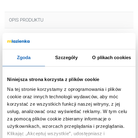
OPIS PRODUKTU
Marka
Roca
Seria
Tura
Zgoda
Szczegóły
O plikach cookies
Nr katalogowy
A852022558
Dłuższy bok
55 cm
Niniejsza strona korzysta z plików cookie
Krótszy bok
27.5 cm
Na tej stronie korzystamy z oprogramowania i plików
Wysokość (zestawu)
85.5 cm
cookie oraz innych technologii wydawców, aby móc
Rodzaj (szafki)
wisząca
korzystać ze wszystkich funkcji naszej witryny, z jej
Kolor szafki
biała
usług, analizować oraz wyświetlać reklamy.
W tym celu
za pomocą plików cookie zbieramy informacje o
Kod EAN
8433290951806
użytkownikach, wzorcach przeglądania i przeglądania.
Wymiary z
27 x 82 x 55 cm
Klikając „Akceptuj wszystkie”, udostępniasz i
opakowaniem