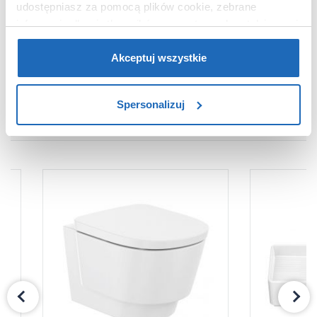
udostępniasz za pomocą plików cookie, zebrane
Waga z opakowaniem
28,80 kg
informacje dla użytkowników zewnętrznych, a także nasi
Dane producenta
Zobacz
partnerzy reklamowi.
Jeśli chcesz, włącz „Tylko
wymagane pliki cookie”.
Pamiętaj jednak, że
Akceptuj wszystkie
zablokowane niektóre pliki cookie mogą mieć wpływ na
sposób dostarczania treści niedostosowanych do potrzeb
Spersonalizuj
użytkowników.
PRODUKTY Z SERII
Aby uzyskać więcej informacji na temat plików plików
cookie, kliknij „Ustawienia plików cookie”.
Jeśli chcesz
uzyskać więcej informacji na temat plików cookie i tego,
dlaczego ich przepisy, przejdź do zakładu „Informacje o
plikach cookie”.