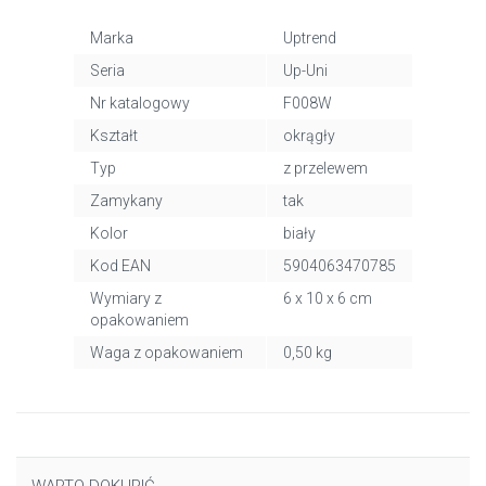
Marka
Uptrend
Seria
Up-Uni
Nr katalogowy
F008W
Kształt
okrągły
Typ
z przelewem
Zamykany
tak
Kolor
biały
Kod EAN
5904063470785
Wymiary z
6 x 10 x 6 cm
opakowaniem
Waga z opakowaniem
0,50 kg