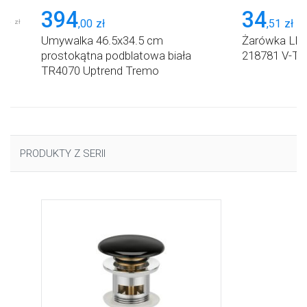
394
34
,
94
,
00
zł
,
51
zł
zł
Umywalka 46.5x34.5 cm
Żarówka LED
om
prostokątna podblatowa biała
218781 V-T
ta
TR4070 Uptrend Tremo
PRODUKTY Z SERII