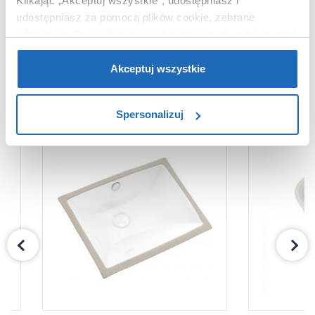
Klikając „Akceptuj wszystkie”, udostępniasz i
udostępniasz za pomocą plików cookie, zebrane
informacje dla użytkowników zewnętrznych, a także nasi
partnerzy reklamowi.
Jeśli chcesz, włącz „Tylko
wymagane pliki cookie”.
Pamiętaj jednak, że
Akceptuj wszystkie
KUPOWANE Z
zablokowane niektóre pliki cookie mogą mieć wpływ na
sposób dostarczania treści niedostosowanych do potrzeb
Spersonalizuj
użytkowników.
Aby uzyskać więcej informacji na temat plików plików
cookie, kliknij „Ustawienia plików cookie”.
Jeśli chcesz
uzyskać więcej informacji na temat plików cookie i tego,
dlaczego ich przepisy, przejdź do zakładu „Informacje o
plikach cookie”.