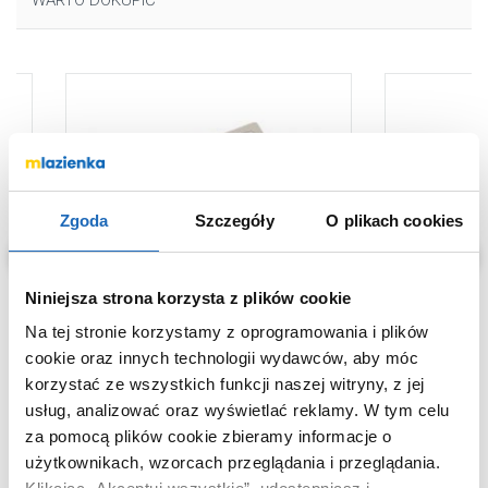
WARTO DOKUPIĆ
Zgoda
Szczegóły
O plikach cookies
Niniejsza strona korzysta z plików cookie
Na tej stronie korzystamy z oprogramowania i plików
cookie oraz innych technologii wydawców, aby móc
korzystać ze wszystkich funkcji naszej witryny, z jej
394
351
,
00
zł
,
00
zł
usług, analizować oraz wyświetlać reklamy.
W tym celu
Umywalka 46.5x34.5 cm
Umywalka 44
za pomocą plików cookie zbieramy informacje o
d
prostokątna podblatowa biała
ścienna-nab
użytkownikach, wzorcach przeglądania i przeglądania.
TR4070 Uptrend Tremo
Uptrend Bat