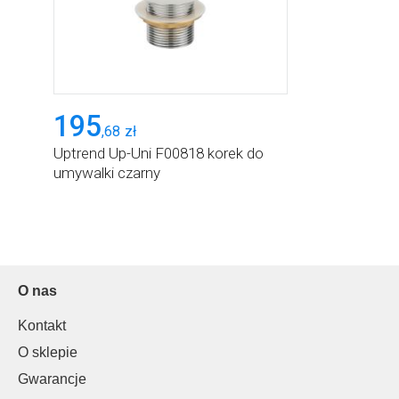
195
,
68
zł
Uptrend Up-Uni F00818 korek do
umywalki czarny
O nas
Kontakt
O sklepie
Gwarancje