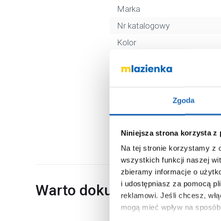
Marka
Nr katalogowy
Kolor
Materiał
Kod EAN
Wymiary z opakowaniem
Zgoda
Waga z opakowaniem
Dane producenta
Niniejsza strona korzysta z
Na tej stronie korzystamy z
wszystkich funkcji naszej wi
zbieramy informacje o użytk
i udostępniasz za pomocą pl
Warto dokupić
reklamowi.
Jeśli chcesz, wł
mogą mieć wpływ na sposób 