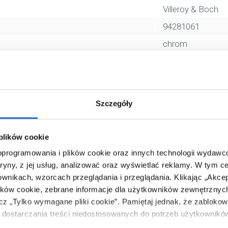
Villeroy & Boch
94281061
chrom
plastikowy
4015211474430
25 x 5 x 37 cm
Szczegóły
0,23 kg
Zobacz
 plików cookie
 oprogramowania i plików cookie oraz innych technologii wydaw
tryny, z jej usług, analizować oraz wyświetlać reklamy.
W tym ce
ownikach, wzorcach przeglądania i przeglądania.
Klikając „Akce
ików cookie, zebrane informacje dla użytkowników zewnętrznych
ącz „Tylko wymagane pliki cookie”.
Pamiętaj jednak, że zablokowa
dostarczania treści niedostosowanych do potrzeb użytkownikó