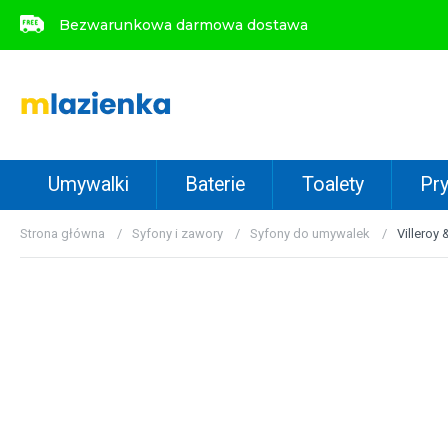
Bezwarunkowa darmowa dostawa
Bezwarunkowa darmowa dostawa
Umywalki
Baterie
Toalety
Pry
Strona główna
Syfony i zawory
Syfony do umywalek
Villeroy