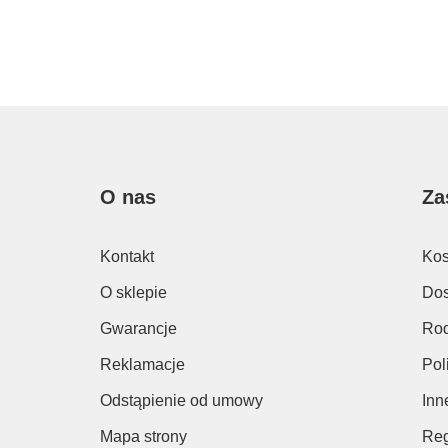
O nas
Za
Kontakt
Kos
O sklepie
Dos
Gwarancje
Rod
Reklamacje
Pol
Odstąpienie od umowy
Inn
Mapa strony
Reg