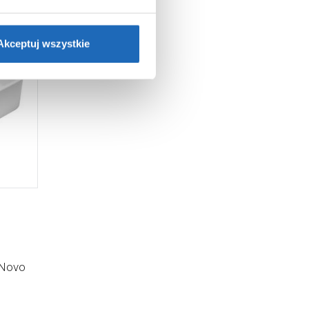
ie”.
Jeśli chcesz uzyskać
nformacje o plikach cookie”.
Akceptuj wszystkie
.Novo