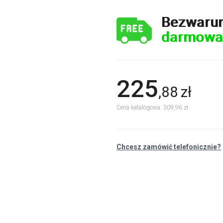
Bezwaru
darmowa
225
,
88
zł
Cena katalogowa: 309,96 zł
Chcesz zamówić telefonicznie?