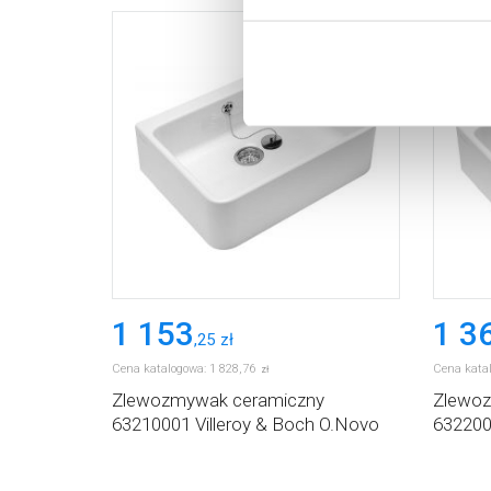
Aby uzyskać więcej informacj
więcej informacji na temat pl
1 153
1 3
,
25
zł
Cena katalogowa:
1 828
,
76
Cena kata
zł
Zlewozmywak ceramiczny
Zlewoz
63210001 Villeroy & Boch O.Novo
632200