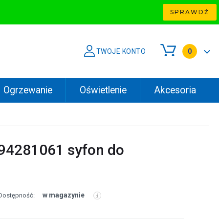
SPRAWDŹ
TWOJE KONTO
0
Ogrzewanie
Oświetlenie
Akcesoria
 94281061 syfon do
w magazynie
Dostępność: