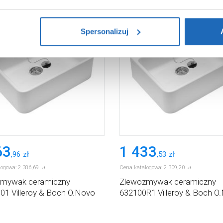
i na temat plików plików cookie, kliknij „Ustawienia plików cook
ików cookie i tego, dlaczego ich przepisy, przejdź do zakładu „I
Spersonalizuj
63
1 433
,
96
zł
,
53
zł
logowa:
2 386
,
69
Cena katalogowa:
2 309
,
20
zł
zł
mywak ceramiczny
Zlewozmywak ceramiczny
01 Villeroy & Boch O.Novo
632100R1 Villeroy & Boch O