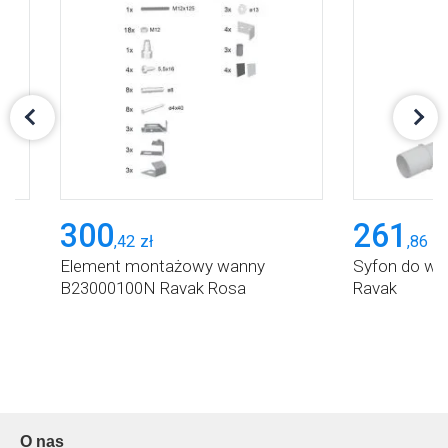
300
261
,
42
zł
,
86
zł
Element montażowy wanny
Syfon do wa
B23000100N Ravak Rosa
Ravak
O nas