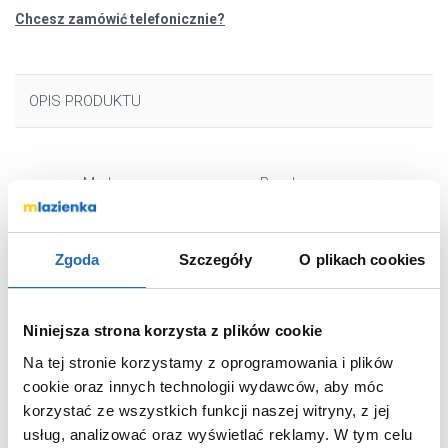
Chcesz zamówić telefonicznie?
OPIS PRODUKTU
Marka
Ravak
Seria
Rosa I
Nr katalogowy
CI01000000
Zgoda
Szczegóły
O plikach cookies
Dłuższy bok
140 cm
Krótszy bok
105 cm
Niniejsza strona korzysta z plików cookie
Pojemność
210 l
Na tej stronie korzystamy z oprogramowania i plików
Kształt
asymetryczna
cookie oraz innych technologii wydawców, aby móc
Materiał
akrylowa
korzystać ze wszystkich funkcji naszej witryny, z jej
Stronność
lewostronna
usług, analizować oraz wyświetlać reklamy.
W tym celu