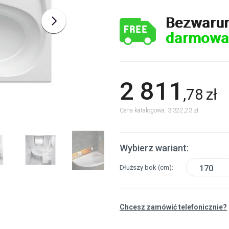
Bezwaru
darmowa
2 811
,
78
zł
Cena katalogowa: 3 322,23 zł
Wybierz wariant:
Dłuższy bok
(cm)
170
Chcesz zamówić telefonicznie?