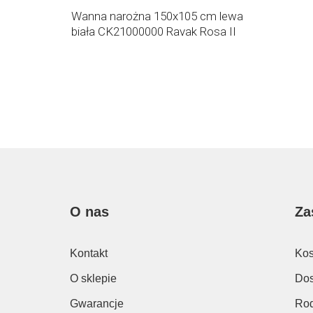
Wanna narożna 150x105 cm lewa
biała CK21000000 Ravak Rosa II
O nas
Za
Kontakt
Kos
O sklepie
Dos
Gwarancje
Rod