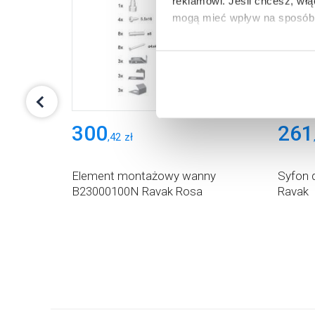
reklamowi.
Jeśli chcesz, wł
mogą mieć wpływ na sposób 
Aby uzyskać więcej informacj
więcej informacji na temat pl
300
261
,
42
zł
0140
Element montażowy wanny
Syfon 
B23000100N Ravak Rosa
Ravak