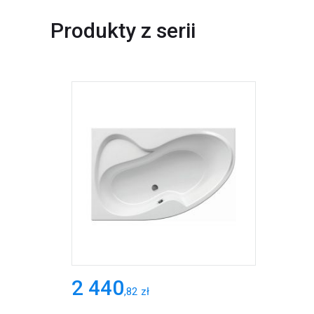
Produkty z serii
2 440
,
82
zł