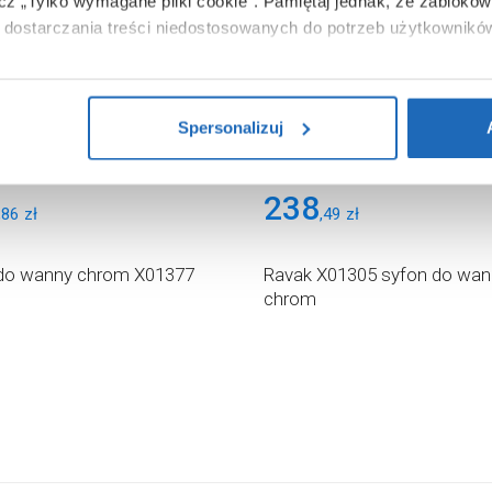
ącz „Tylko wymagane pliki cookie”.
Pamiętaj jednak, że zablokowa
dostarczania treści niedostosowanych do potrzeb użytkownikó
i na temat plików plików cookie, kliknij „Ustawienia plików cook
ików cookie i tego, dlaczego ich przepisy, przejdź do zakładu „I
Spersonalizuj
238
,
86
zł
,
49
zł
do wanny chrom X01377
Ravak X01305 syfon do wan
chrom