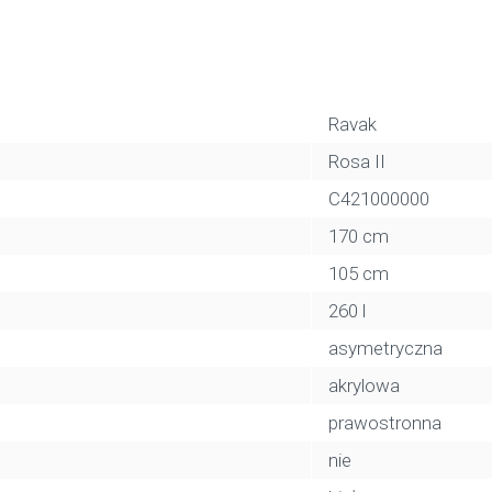
Ravak
Rosa II
C421000000
170 cm
105 cm
260 l
asymetryczna
akrylowa
prawostronna
nie