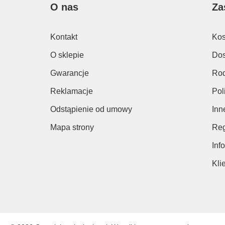
O nas
Za
Kontakt
Kos
O sklepie
Dos
Gwarancje
Rod
Reklamacje
Pol
Odstąpienie od umowy
Inn
Mapa strony
Reg
Inf
Kli