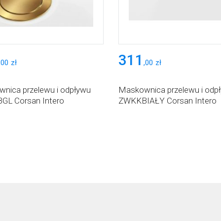
311
,
00
zł
,
00
zł
nica przelewu i odpływu
Maskownica przelewu i odp
L Corsan Intero
ZWKKBIAŁY Corsan Intero