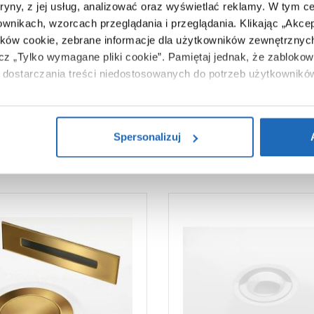
84 x 74 x 172 cm
tryny, z jej usług, analizować oraz wyświetlać reklamy.
W tym ce
ownikach, wzorcach przeglądania i przeglądania.
Klikając „Akce
68,00 kg
ików cookie, zebrane informacje dla użytkowników zewnętrznych
Zobacz
ącz „Tylko wymagane pliki cookie”.
Pamiętaj jednak, że zablokowa
dostarczania treści niedostosowanych do potrzeb użytkownikó
i na temat plików plików cookie, kliknij „Ustawienia plików cook
ików cookie i tego, dlaczego ich przepisy, przejdź do zakładu „I
Spersonalizuj