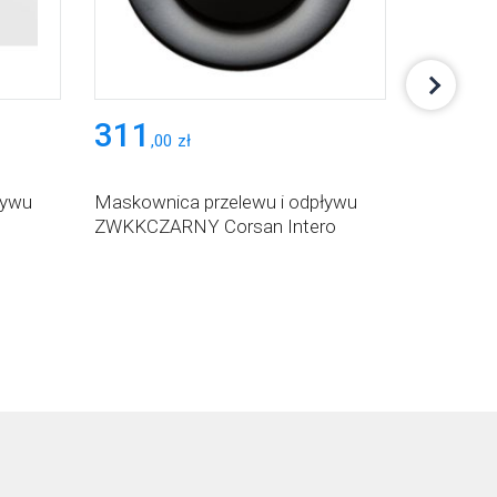
311
311
,
00
zł
,
00
ływu
Maskownica przelewu i odpływu
Maskowni
ZWKKCZARNY Corsan Intero
ZWKKGL C