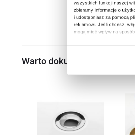
Wymiary z opakowaniem
wszystkich funkcji naszej wi
zbieramy informacje o użytk
Waga z opakowaniem
i udostępniasz za pomocą pl
Dane producenta
reklamowi.
Jeśli chcesz, wł
mogą mieć wpływ na sposób 
Aby uzyskać więcej informacj
więcej informacji na temat pl
Warto dokupić