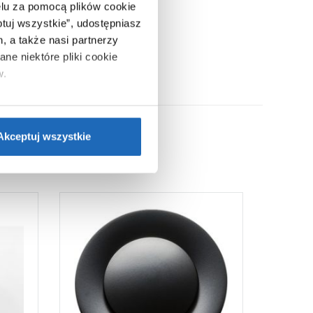
lu za pomocą plików cookie
ptuj wszystkie”, udostępniasz
, a także nasi partnerzy
ne niektóre pliki cookie
w.
ie”.
Jeśli chcesz uzyskać
nformacje o plikach cookie”.
Akceptuj wszystkie