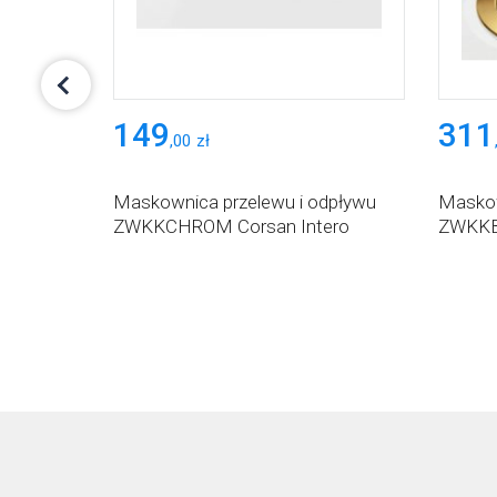
149
311
,
00
zł
dpływu
Maskownica przelewu i odpływu
Maskow
ZWKKCHROM Corsan Intero
ZWKKBG