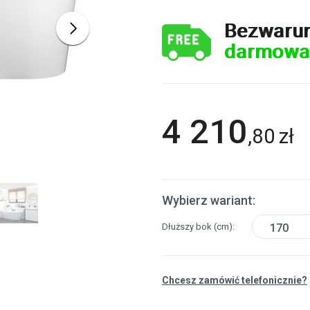
Bezwaru
darmowa
4 210
,
80
zł
Wybierz wariant:
Dłuższy bok
(cm)
170
Chcesz zamówić telefonicznie?