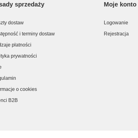
sady sprzedaży
Moje konto
zty dostaw
Logowanie
tępność i terminy dostaw
Rejestracja
zaje płatności
ityka prywatności
e
ulamin
ormacje o cookies
enci B2B