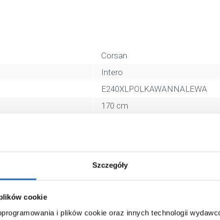
Corsan
Intero
E240XLPOLKAWANNALEWA
170 cm
80 cm
owalna
akrylowa
Szczegóły
tak
biały
 plików cookie
5902767646413
 oprogramowania i plików cookie oraz innych technologii wydaw