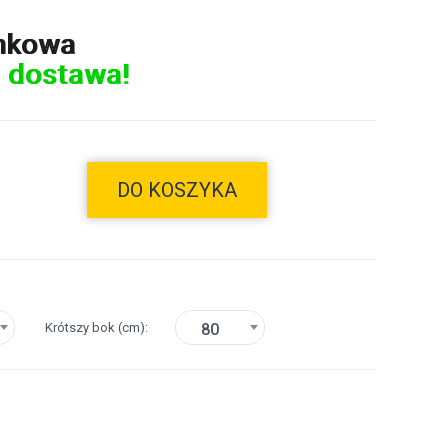
nkowa
 dostawa!
DO KOSZYKA
Krótszy bok
(cm)
80