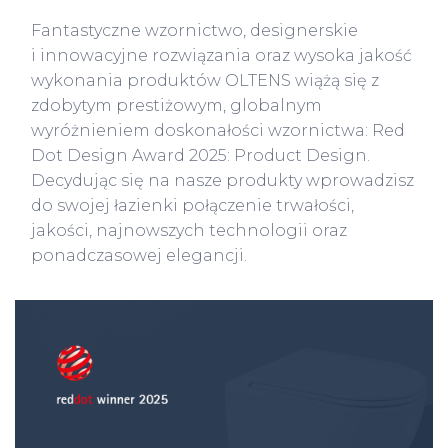
Fantastyczne wzornictwo, designerskie
i innowacyjne rozwiązania oraz wysoka jakość
wykonania produktów OLTENS wiążą się z
zdobytym prestiżowym, globalnym
wyróżnieniem doskonałości wzornictwa: Red
Dot Design Award 2025: Product Design.
Decydując się na nasze produkty wprowadzisz
do swojej łazienki połączenie trwałości,
jakości, najnowszych technologii oraz
ponadczasowej elegancji.