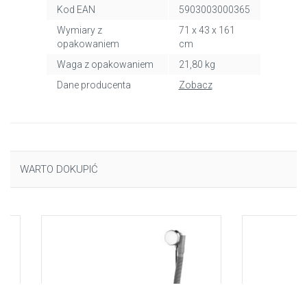
Kod EAN
5903003000365
Wymiary z
71 x 43 x 161
opakowaniem
cm
Waga z opakowaniem
21,80 kg
Dane producenta
Zobacz
WARTO DOKUPIĆ