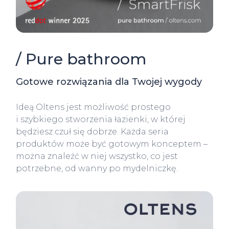
/ Pure bathroom
Gotowe rozwiązania dla Twojej wygody
Ideą Oltens jest możliwość prostego
i szybkiego stworzenia łazienki, w której
będziesz czuł się dobrze. Każda seria
produktów może być gotowym konceptem –
można znaleźć w niej wszystko, co jest
potrzebne, od wanny po mydelniczkę.