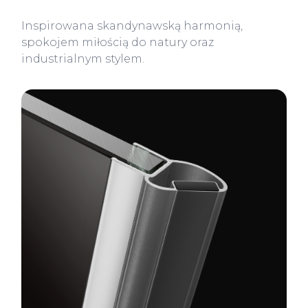
Inspirowana skandynawską harmonią,
spokojem miłością do natury oraz
industrialnym stylem.