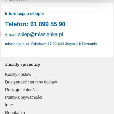
uzyskać więcej informacji na temat plików cookie i tego,
dlaczego ich przepisy, przejdź do zakładu „Informacje o
plikach cookie”.
Informacja o sklepie
Telefon: 61 899 55 90
sklep@mlazienka.pl
E-mail:
mlazienka.pl
ul. Składowa 17
62-023 Jaryszki k.Poznania
Zasady sprzedaży
Koszty dostaw
Dostępność i terminy dostaw
Rodzaje płatności
Polityka prywatności
Inne
Regulamin