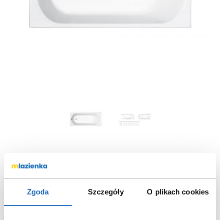
Wanna prostokątna 160x70 cm biały
XWP1260000 Koło Opal Plus
Zgoda
Szczegóły
O plikach cookies
XWP1260000
Nr katalogowy: