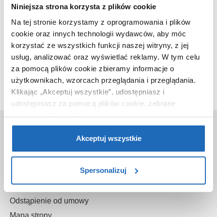
Niniejsza strona korzysta z plików cookie
Na tej stronie korzystamy z oprogramowania i plików
cookie oraz innych technologii wydawców, aby móc
korzystać ze wszystkich funkcji naszej witryny, z jej
Ten produkt nie jest już dostępny w naszej ofercie.
usług, analizować oraz wyświetlać reklamy.
W tym celu
za pomocą plików cookie zbieramy informacje o
użytkownikach, wzorcach przeglądania i przeglądania.
Klikając „Akceptuj wszystkie”, udostępniasz i
udostępniasz za pomocą plików cookie, zebrane
informacje dla użytkowników zewnętrznych, a także nasi
O nas
partnerzy reklamowi.
Jeśli chcesz, włącz „Tylko
wymagane pliki cookie”.
Pamiętaj jednak, że
Akceptuj wszystkie
Kontakt
zablokowane niektóre pliki cookie mogą mieć wpływ na
O sklepie
sposób dostarczania treści niedostosowanych do potrzeb
Spersonalizuj
Gwarancje
użytkowników.
Reklamacje
Aby uzyskać więcej informacji na temat plików plików
Odstąpienie od umowy
cookie, kliknij „Ustawienia plików cookie”.
Jeśli chcesz
Mapa strony