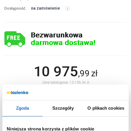
na zamówienie
Dostępność:
Bezwarunkowa
darmowa dostawa!
10 975
,
99
zł
Cena katalogowa: 13 109,34 zł
DO KOSZYKA
Zgoda
Szczegóły
O plikach cookies
Chcesz zamówić telefonicznie?
Niniejsza strona korzysta z plików cookie