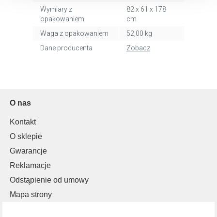
dlaczego ich przepisy, przejdź do zakładu „Informacje o
Wymiary z
82 x 61 x 178
plikach cookie”.
opakowaniem
cm
Waga z opakowaniem
52,00 kg
Dane producenta
Zobacz
O nas
Kontakt
O sklepie
Gwarancje
Reklamacje
Odstąpienie od umowy
Mapa strony