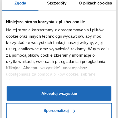
Zgoda
Szczegóły
O plikach cookies
Dane producenta
Zobacz
Niniejsza strona korzysta z plików cookie
Na tej stronie korzystamy z oprogramowania i plików
WARTO DOKUPIĆ
cookie oraz innych technologii wydawców, aby móc
korzystać ze wszystkich funkcji naszej witryny, z jej
usług, analizować oraz wyświetlać reklamy.
W tym celu
za pomocą plików cookie zbieramy informacje o
użytkownikach, wzorcach przeglądania i przeglądania.
Klikając „Akceptuj wszystkie”, udostępniasz i
udostępniasz za pomocą plików cookie, zebrane
informacje dla użytkowników zewnętrznych, a także nasi
partnerzy reklamowi.
Jeśli chcesz, włącz „Tylko
wymagane pliki cookie”.
Pamiętaj jednak, że
Akceptuj wszystkie
zablokowane niektóre pliki cookie mogą mieć wpływ na
sposób dostarczania treści niedostosowanych do potrzeb
Spersonalizuj
użytkowników.