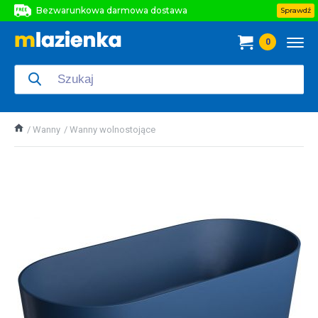
Bezwarunkowa darmowa dostawa
Sprawdź
Bezwarunkowa darmowa dostawa
0
Bezwarunkowa darmowa dostawa
Wanny
Wanny wolnostojące