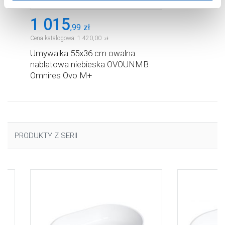
Aby uzyskać więcej informacji na temat plików plików
1 015
cookie, kliknij „Ustawienia plików cookie”.
Jeśli chcesz
,
99
zł
uzyskać więcej informacji na temat plików cookie i tego,
Cena katalogowa:
1 420
,
00
zł
dlaczego ich przepisy, przejdź do zakładu „Informacje o
Umywalka 55x36 cm owalna
plikach cookie”.
nablatowa niebieska OVOUNMB
Omnires Ovo M+
PRODUKTY Z SERII