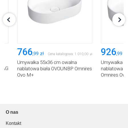
766
926
,
99
zł
,
99
zł
Cena katalogowa:
1 010
,
00
zł
Umywalka 55x36 cm owalna
Umywalka 5
UNAG
nablatowa biała OVOUNBP Omnires
nablatowa 
Ovo M+
Omnires Ov
O nas
Kontakt