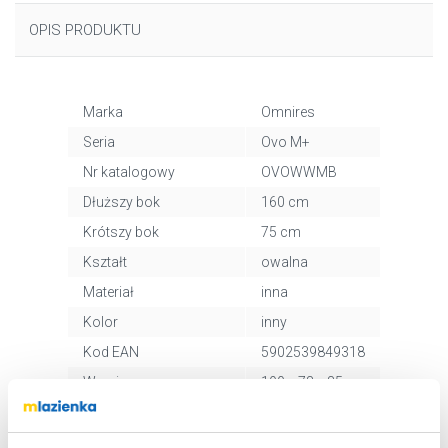
OPIS PRODUKTU
Marka
Omnires
Seria
Ovo M+
Nr katalogowy
OVOWWMB
Dłuższy bok
160 cm
Krótszy bok
75 cm
Kształt
owalna
Materiał
inna
Kolor
inny
Kod EAN
5902539849318
Wymiary z
190 x 78 x 85
opakowaniem
cm
Waga z opakowaniem
159,50 kg