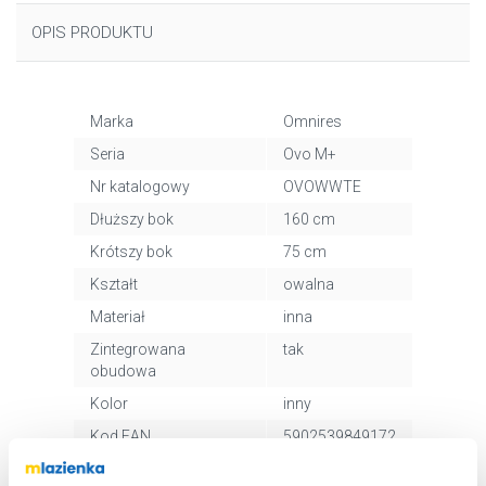
OPIS PRODUKTU
Marka
Omnires
Seria
Ovo M+
Nr katalogowy
OVOWWTE
Dłuższy bok
160 cm
Krótszy bok
75 cm
Kształt
owalna
Materiał
inna
Zintegrowana
tak
obudowa
Kolor
inny
Kod EAN
5902539849172
Wymiary z
190 x 78 x 85