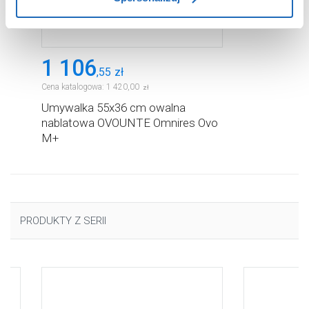
użytkowników.
Aby uzyskać więcej informacji na temat plików plików
cookie, kliknij „Ustawienia plików cookie”.
Jeśli chcesz
1 106
uzyskać więcej informacji na temat plików cookie i tego,
,
55
zł
dlaczego ich przepisy, przejdź do zakładu „Informacje o
Cena katalogowa:
1 420
,
00
zł
plikach cookie”.
Umywalka 55x36 cm owalna
nablatowa OVOUNTE Omnires Ovo
M+
PRODUKTY Z SERII