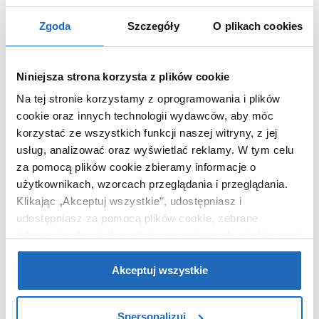
opakowaniem
cm
Waga z opakowaniem
159,50 kg
Zgoda
Szczegóły
O plikach cookies
Dane producenta
Zobacz
Niniejsza strona korzysta z plików cookie
Na tej stronie korzystamy z oprogramowania i plików
cookie oraz innych technologii wydawców, aby móc
korzystać ze wszystkich funkcji naszej witryny, z jej
WARTO DOKUPIĆ
usług, analizować oraz wyświetlać reklamy.
W tym celu
za pomocą plików cookie zbieramy informacje o
użytkownikach, wzorcach przeglądania i przeglądania.
Klikając „Akceptuj wszystkie”, udostępniasz i
udostępniasz za pomocą plików cookie, zebrane
informacje dla użytkowników zewnętrznych, a także nasi
partnerzy reklamowi.
Jeśli chcesz, włącz „Tylko
wymagane pliki cookie”.
Pamiętaj jednak, że
Akceptuj wszystkie
zablokowane niektóre pliki cookie mogą mieć wpływ na
sposób dostarczania treści niedostosowanych do potrzeb
Spersonalizuj