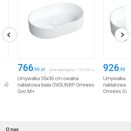
766
926
,
99
zł
,
99
zł
Cena katalogowa:
1 010
,
00
zł
Umywalka 55x36 cm owalna
Umywalka 5
UNAG
nablatowa biała OVOUNBP Omnires
nablatowa 
Ovo M+
Omnires Ov
O nas