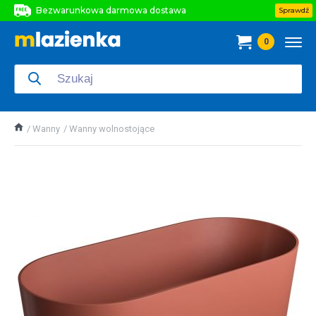
Bezwarunkowa darmowa dostawa
Sprawdź
Bezwarunkowa darmowa dostawa
0
Bezwarunkowa darmowa dostawa
Wanny
Wanny wolnostojące