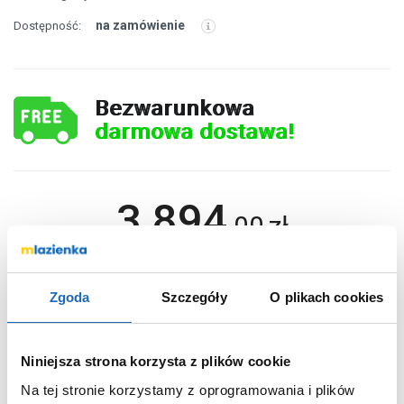
na zamówienie
Dostępność:
Bezwarunkowa
darmowa dostawa!
3 894
,
00
zł
DO KOSZYKA
Zgoda
Szczegóły
O plikach cookies
Niniejsza strona korzysta z plików cookie
Chcesz zamówić telefonicznie?
Na tej stronie korzystamy z oprogramowania i plików