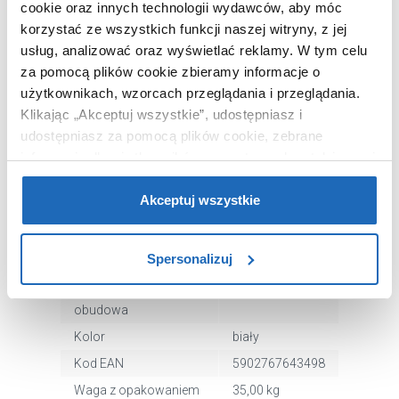
cookie oraz innych technologii wydawców, aby móc
korzystać ze wszystkich funkcji naszej witryny, z jej
OPIS PRODUKTU
usług, analizować oraz wyświetlać reklamy.
W tym celu
za pomocą plików cookie zbieramy informacje o
użytkownikach, wzorcach przeglądania i przeglądania.
Marka
Corsan
Klikając „Akceptuj wszystkie”, udostępniasz i
Seria
Salina
udostępniasz za pomocą plików cookie, zebrane
informacje dla użytkowników zewnętrznych, a także nasi
Nr katalogowy
E026XLWANNA
partnerzy reklamowi.
Jeśli chcesz, włącz „Tylko
Dłuższy bok
170 cm
wymagane pliki cookie”.
Pamiętaj jednak, że
Akceptuj wszystkie
Krótszy bok
72 cm
zablokowane niektóre pliki cookie mogą mieć wpływ na
Kształt
owalna
sposób dostarczania treści niedostosowanych do potrzeb
Spersonalizuj
użytkowników.
Materiał
akrylowa
Zintegrowana
tak
Aby uzyskać więcej informacji na temat plików plików
obudowa
cookie, kliknij „Ustawienia plików cookie”.
Jeśli chcesz
Kolor
biały
uzyskać więcej informacji na temat plików cookie i tego,
Kod EAN
5902767643498
dlaczego ich przepisy, przejdź do zakładu „Informacje o
Waga z opakowaniem
35,00 kg
plikach cookie”.